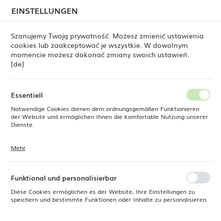
beim Versand von Bestellungen
kommen. Die
EINSTELLUNGEN
REGIONALE EINSTELLUNGEN
Bestellungen werden schrittweise in der Reihenfolge
ihres Eingangs bearbeitet. Wir entschuldigen uns für
Szanujemy Twoją prywatność. Możesz zmienić ustawienia
die Unannehmlichkeiten und danken Ihnen für Ihre
cookies lub zaakceptować je wszystkie. W dowolnym
Geduld.
Standort
0
momencie możesz dokonać zmiany swoich ustawień.
Polen
[de]
Sprache
Fine Dine
Produkte
Mystery-Teller, 280 mm
Deutsch
Essentiell
Mystery-Teller, 280 mm
Notwendige Cookies dienen dem ordnungsgemäßen Funktionieren
Währung
der Website und ermöglichen Ihnen die komfortable Nutzung unserer
Euro (EUR)
Dienste.
Mehr
Cookies reagieren auf Ihre Aktionen, wie z. B. das Anpassen Ihrer
SPEICHERN
Datenschutzeinstellungen, das Anmelden oder das Ausfüllen von
Formularen. Cookies stellen sicher, dass die von Ihnen genutzte
Website reibungslos funktioniert.
Funktional und personalisierbar
Diese Cookies ermöglichen es der Website, Ihre Einstellungen zu
speichern und bestimmte Funktionen oder Inhalte zu personalisieren.