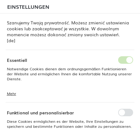
beim Versand von Bestellungen
kommen. Die
EINSTELLUNGEN
REGIONALE EINSTELLUNGEN
Bestellungen werden schrittweise in der Reihenfolge
ihres Eingangs bearbeitet. Wir entschuldigen uns für
Szanujemy Twoją prywatność. Możesz zmienić ustawienia
die Unannehmlichkeiten und danken Ihnen für Ihre
cookies lub zaakceptować je wszystkie. W dowolnym
Geduld.
Standort
0
momencie możesz dokonać zmiany swoich ustawień.
Polen
[de]
Sprache
e Dine
Produkte
Flacher Teller Pure Crema, 230 mm
Deutsch
Essentiell
Flacher Teller Pure Crema, 230
Notwendige Cookies dienen dem ordnungsgemäßen Funktionieren
Währung
der Website und ermöglichen Ihnen die komfortable Nutzung unserer
Euro (EUR)
Dienste.
mm
Mehr
Cookies reagieren auf Ihre Aktionen, wie z. B. das Anpassen Ihrer
SPEICHERN
Datenschutzeinstellungen, das Anmelden oder das Ausfüllen von
Formularen. Cookies stellen sicher, dass die von Ihnen genutzte
Website reibungslos funktioniert.
Funktional und personalisierbar
Diese Cookies ermöglichen es der Website, Ihre Einstellungen zu
speichern und bestimmte Funktionen oder Inhalte zu personalisieren.