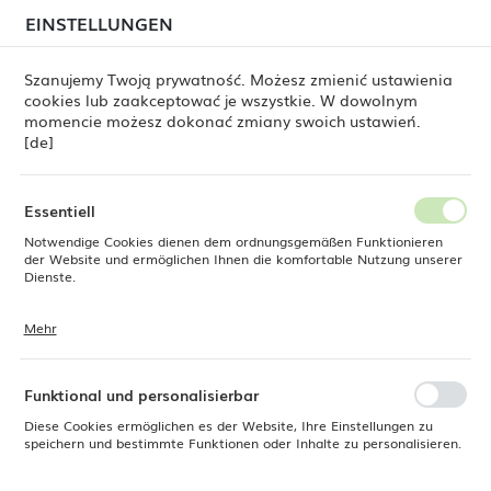
beim Versand von Bestellungen
kommen. Die
EINSTELLUNGEN
REGIONALE EINSTELLUNGEN
Bestellungen werden schrittweise in der Reihenfolge
ihres Eingangs bearbeitet. Wir entschuldigen uns für
Szanujemy Twoją prywatność. Możesz zmienić ustawienia
die Unannehmlichkeiten und danken Ihnen für Ihre
cookies lub zaakceptować je wszystkie. W dowolnym
Geduld.
Standort
0
momencie możesz dokonać zmiany swoich ustawień.
Polen
[de]
Sprache
Produkte
Flacher Teller mit breitem Rand Bianco 310 mm
Deutsch
Essentiell
Flacher Teller mit breitem
Notwendige Cookies dienen dem ordnungsgemäßen Funktionieren
Währung
der Website und ermöglichen Ihnen die komfortable Nutzung unserer
Euro (EUR)
Dienste.
Rand Bianco 310 mm
Mehr
Cookies reagieren auf Ihre Aktionen, wie z. B. das Anpassen Ihrer
SPEICHERN
Datenschutzeinstellungen, das Anmelden oder das Ausfüllen von
Formularen. Cookies stellen sicher, dass die von Ihnen genutzte
Website reibungslos funktioniert.
Funktional und personalisierbar
Diese Cookies ermöglichen es der Website, Ihre Einstellungen zu
speichern und bestimmte Funktionen oder Inhalte zu personalisieren.