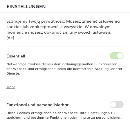
beim Versand von Bestellungen
kommen. Die
EINSTELLUNGEN
REGIONALE EINSTELLUNGEN
Bestellungen werden schrittweise in der Reihenfolge
ihres Eingangs bearbeitet. Wir entschuldigen uns für
Szanujemy Twoją prywatność. Możesz zmienić ustawienia
die Unannehmlichkeiten und danken Ihnen für Ihre
cookies lub zaakceptować je wszystkie. W dowolnym
Geduld.
Standort
0
momencie możesz dokonać zmiany swoich ustawień.
Polen
[de]
Sprache
ine Dine
Produkte
Präsentierteller Iris 270 x 240 mm
Deutsch
Essentiell
Präsentierteller Iris 270 x 240
Notwendige Cookies dienen dem ordnungsgemäßen Funktionieren
Währung
der Website und ermöglichen Ihnen die komfortable Nutzung unserer
Euro (EUR)
Dienste.
mm
Mehr
Cookies reagieren auf Ihre Aktionen, wie z. B. das Anpassen Ihrer
SPEICHERN
Datenschutzeinstellungen, das Anmelden oder das Ausfüllen von
AUSLASS
Formularen. Cookies stellen sicher, dass die von Ihnen genutzte
Website reibungslos funktioniert.
Funktional und personalisierbar
Diese Cookies ermöglichen es der Website, Ihre Einstellungen zu
speichern und bestimmte Funktionen oder Inhalte zu personalisieren.