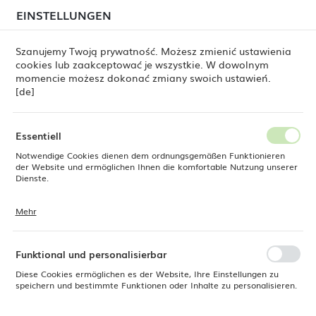
beim Versand von Bestellungen
kommen. Die
EINSTELLUNGEN
REGIONALE EINSTELLUNGEN
Bestellungen werden schrittweise in der Reihenfolge
ihres Eingangs bearbeitet. Wir entschuldigen uns für
Szanujemy Twoją prywatność. Możesz zmienić ustawienia
die Unannehmlichkeiten und danken Ihnen für Ihre
cookies lub zaakceptować je wszystkie. W dowolnym
Geduld.
Standort
0
momencie możesz dokonać zmiany swoich ustawień.
Polen
[de]
Sprache
Produkte
Rechteckiger Teller Nordic, 335 x 205 mm
Deutsch
Essentiell
Rechteckiger Teller Nordic,
Notwendige Cookies dienen dem ordnungsgemäßen Funktionieren
Währung
der Website und ermöglichen Ihnen die komfortable Nutzung unserer
Euro (EUR)
Dienste.
335 x 205 mm
Mehr
Cookies reagieren auf Ihre Aktionen, wie z. B. das Anpassen Ihrer
SPEICHERN
Datenschutzeinstellungen, das Anmelden oder das Ausfüllen von
Formularen. Cookies stellen sicher, dass die von Ihnen genutzte
Website reibungslos funktioniert.
Funktional und personalisierbar
Diese Cookies ermöglichen es der Website, Ihre Einstellungen zu
speichern und bestimmte Funktionen oder Inhalte zu personalisieren.