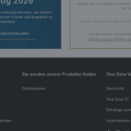
Melden Sie sich für den Newsletter
Der Ra
e-Katalog herunter, um unsere
euesten Trends und Angebote zu
ntdecken.
Ich bin damit einverst
 HERUNTERLADEN
Datenschutzrichtlinie 
Sie werden unsere Produkte finden
Fine Dine 
Distributoren
Nachricht
Fine Dine TV
Kataloge zu
werden
Inspirationen