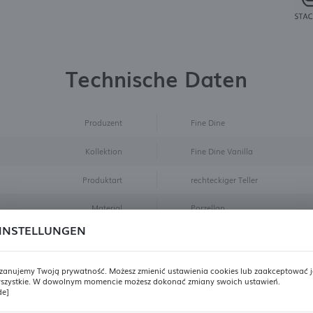
Technische Daten
Produzent
Fine Dine
Kollektion
Fine Dine Vanilla
Produktart
rechteckiger Teller
Material
Porzellan
INSTELLUNGEN
Länge mm
300
Breite mm
150
zanujemy Twoją prywatność. Możesz zmienić ustawienia cookies lub zaakceptować j
szystkie. W dowolnym momencie możesz dokonać zmiany swoich ustawień.
REGIONALE EINSTELLUNGEN
de]
Badge
Superpreis