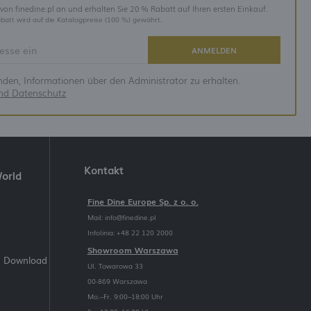
 von finedine.pl an und erhalten Sie 20 % Rabatt auf Ihren ersten Einkauf.
batt wird auf die Katalogpreise (100 %) gewährt.
ANMELDEN
anden, Informationen über den Administrator zu erhalten.
und Datenschutz
Kontakt
World
Fine Dine Europe Sp. z o. o.
Mail:
info@finedine.pl
Infolinia: +48 22 120 2000
Showroom Warszawa
m Download
Ul. Towarowa 33
00-869 Warszawa
Mo.–Fr. 9:00–18:00 Uhr