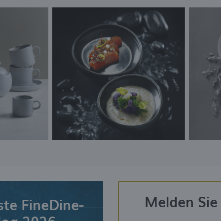
Melden Sie 
ste FineDine-
log 2026