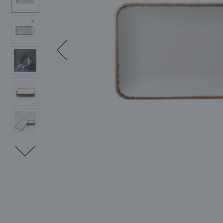
Spezialpizzateller
Steakgabeln
Porzellan
Weingläser
Edelstahl 18/10
Fi
De
EISCRUSHER UND EISFLOCKEN
FILTER UND ADAPTER FÜR
MÖ
KOCHGESCHIRR
Melaminschalen
BARZUBEHÖR
Flache Schalen
Ka
Arcoroc Everyday
Steakmesser
Steingut
Champagner- und
Edelstahl 18/0
Po
Fi
Eiscrusher
Gusseiserne Töpfe
Melaminplatten
Un
Coupe-Schalen
Proseccogläser
Jumbo-Steakmesser
Glas
Chu
Kr
E
Mini-Gusseisentöpfe
Ca
Tiefe Schüsseln
Cocktailgläser
Ar
Gl
Serviergeschirr
Un
BUFFETSTÄNDE
FINGERFOOD-GERICHTE
TO
Stapelbare Schüsseln
Gläser für Wodka und
Bis
Ka
SA
Es
Liköre
Präsentationsschalen
Lu
Un
Martinigläser
Mehr
Ta
Mehr
Kr
Me