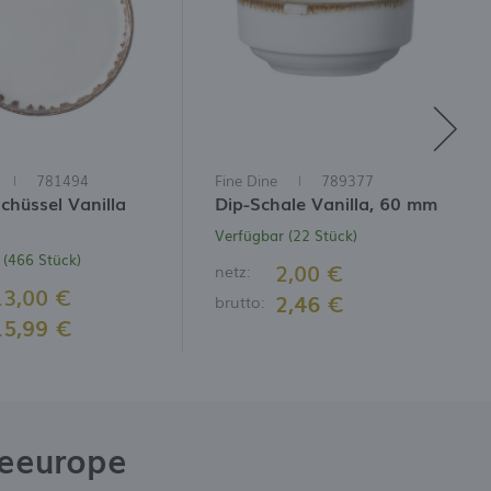
781494
Fine Dine
789377
chüssel Vanilla
Dip-Schale Vanilla, 60 mm
Verfügbar (22 Stück)
 (466 Stück)
2,00 €
netz:
13,00 €
2,46 €
brutto:
15,99 €
neeurope