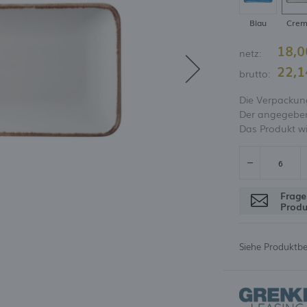
ne Dine
ssertgläser und Tassen
Rona
BEL UND BARSTATIONEN
ffee- und Teetassen mit
Weingläser
rland
ngerfood
Fine Dine
Blau
Crem
tertassen
Cocktailgläser
rchill
üge
LAV
INLOGGEN
ANMELD
ppuccino-Tassen und
Champagnergläser
coroc
äser und Flaschen
Arcoroc
18,0
tertassen
ASTER UND
netz:
Martinigläser
etti
raffen und Dekanter
NDWICHMAKER
pressotassen und
22,1
Gläser für Wodka und
zerne
brutto:
tertassen
Liköre
ssen
Mehr
Die Verpackung
üge
Der angegebene
hr
Das Produkt wi
Frage
Produ
Siehe Produktb