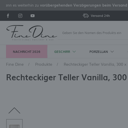
g kann es weiterhin zu
vorübergehenden Verzögerungen beim Versand 
Versand 24h
NACHRICHT 2026
GESCHIRR
PORZELLAN
Ein
Fine Dine
Produkte
Rechteckiger Teller Vanilla, 300 
TELLER
A'LA CARTE FINE DINE
RONA GLAS
BESTECK NACH GEBRAUCH
BARZUBEHÖR
BUFFETWÄRMER
TÖPFE UND PFANNEN
TRANSPORTKÖRBE
SERVIERGESCHIRR
A'LA CARTE PORLAND
LAV-GLAS
MESSER
BARAUSSTATTUNG
GUSSEISERNES
GN-CONTAINER
CATERING-THERMOSKANNEN
BE
A'
GLA
OV
BA
GN
MA
SE
Rechteckiger Teller Vanilla, 30
KOCHGESCHIRR
GE
Flache Platten
Fine Dine Aurum
Favourite Optical
Esslöffel
Barkeeper-Sets
De Luxe Madeira
Gusseiserne Töpfe
Glaskörbe
Salatschüsseln und -platten
Porland Seasons Sand
Sofia
Steak- und Pizzamesser
Barkeeper-Mixer
Porzellan-GN-Behälter
Thermoskannen GN
Me
St
Ca
Fjo
Po
Fi
Te
Töpfe und Minitöpfe
Ba
Flache Teller mit hohem
Fine Dine Stark
Edition
Bouillonlöffel
Barkeeper-Shaker
De Luxe Black
Gusseiserne Pfannen
Besteckkörbe
Fingerfood-Gerichte
Porland Seasons Ashen
Amsterdam
Miksery barmańskie [de]
Thermoskannen für
Ga
St
Vo
Fj
La
Se
Ba
Rand
Getränke
Fine Dine Edenic
Invitation
Dessertlöffel
Schüttelsiebe und Siebe
De Luxe
Becherkörbe
Suppenterrinen
Porland Seasons Stone
Archie
Entsafter für Barkeeper
Löf
Sto
Ve
Am
We
Tiefcoupé-Platten
Fine Dine Rosa
Martina
Service-Buckets
Messbecher für Barkeeper
Premium
Saucenboote
Porland Seasons Laguna
Marbella
Zitruspressen
Löf
Tid
Fjo
Ha
Cestovinové taniere
| Jigger
Co
Fine Dine Eminence
Mode
Tafelmesser
Excellent
Bouillonbecher
Porland Seasons Coal
Cambridge
Smoking gun
Ku
De
Be
WÄRMEISOLIERTE BEHÄLTER
Präsentationsteller
Barkeeperlöffel
Am
Eismaschinen und
Mehr
Mehr
Mehr
Mehr
Mehr
Mehr
Me
Me
Me
Eiswürfelmaschinen
Mehr
Mehr
PACKER UND
ABFALLBEHÄLTER UND
MELAMINGESCHIRR
BUFFETPORZELLAN
SP
CATERING-GESCHIRR
GLASPOLIERGERÄTE
STEAK- UND PIZZABESTECK
MATERIAL
STIELGLÄSER
BESTECK NACH MATERIAL
MA
AN
BE
UMWÄLZPUMPEN
MÜLLTONNEN
SCHÜSSELN
GUSSEISERNES
KA
Melaminschüsseln
Porland
Ich