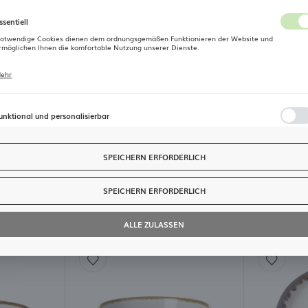
Farbe
Cremig
Standort
ssentiell
Polen
otwendige Cookies dienen dem ordnungsgemäßen Funktionieren der Website und
rmöglichen Ihnen die komfortable Nutzung unserer Dienste.
Produktansichten
Sprache
ehr
ookies reagieren auf Ihre Aktionen, wie z. B. das Anpassen Ihrer Datenschutzeinstellungen,
Deutsch
as Anmelden oder das Ausfüllen von Formularen. Cookies stellen sicher, dass die von Ihnen
dieses Produkt kennengelernt? – Wir bemühen uns, für Sie die Best
enutzte Website reibungslos funktioniert.
und Ihre Meinung hilft uns dabei sehr!
Währung
unktional und personalisierbar
Euro (EUR)
iese Cookies ermöglichen es der Website, Ihre Einstellungen zu speichern und bestimmte
unktionen oder Inhalte zu personalisieren.
BEWERTUNG HINZUFÜGEN
SPEICHERN ERFORDERLICH
ehr
SPEICHERN
ank dieser Cookies können wir Ihnen ein komfortableres Erlebnis bieten, indem wir unsere
ebsite an Ihre individuellen Präferenzen anpassen. Die Zustimmung zu Funktions- und
ersonalisierungs-Cookies gewährleistet die Verfügbarkeit weiterer Funktionen auf der
SPEICHERN ERFORDERLICH
Verwandte Seiten
ebsite.
nalytisch
ALLE ZULASSEN
nalytische Cookies helfen uns, uns weiterzuentwickeln und an Ihre Bedürfnisse anzupassen.
ehr
nalytische Cookies ermöglichen es uns, Informationen über die Nutzung unserer Websites,
en Standort und die Häufigkeit der Besuche zu erhalten. Die Daten ermöglichen es uns, die
eliebtheit unserer Websites bei den Nutzern zu bewerten. Die erhobenen Informationen
erden anonymisiert verarbeitet. Die Zustimmung zu analytischen Cookies gewährleistet die
erfügbarkeit aller Funktionen.
erbung