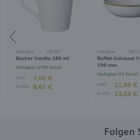
D
N
M
W
I
W
D
I
Fine Dine
781487
Fine Dine
78931
Becher Vanilla 280 ml
Buffet-Schüssel Va
190 mm
Verfügbar (2506 Stück)
Verfügbar (54 Stück)
7,00 €
netz:
11,00 €
netz:
8,61 €
brutto:
13,53 €
brutto:
Folgen 