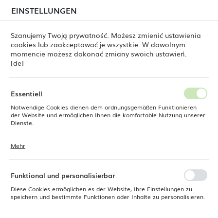
beim Versand von Bestellungen
kommen. Die
EINSTELLUNGEN
REGIONALE EINSTELLUNGEN
Bestellungen werden schrittweise in der Reihenfolge
ihres Eingangs bearbeitet. Wir entschuldigen uns für
Szanujemy Twoją prywatność. Możesz zmienić ustawienia
die Unannehmlichkeiten und danken Ihnen für Ihre
cookies lub zaakceptować je wszystkie. W dowolnym
Geduld.
Standort
0
momencie możesz dokonać zmiany swoich ustawień.
Polen
[de]
Sprache
ne
Produkte
Edenic-Teller mit hohem Rand, 200 mm
Deutsch
Essentiell
Edenic-Teller mit hohem Rand,
Notwendige Cookies dienen dem ordnungsgemäßen Funktionieren
Währung
der Website und ermöglichen Ihnen die komfortable Nutzung unserer
Euro (EUR)
Dienste.
200 mm
Mehr
Cookies reagieren auf Ihre Aktionen, wie z. B. das Anpassen Ihrer
SPEICHERN
Datenschutzeinstellungen, das Anmelden oder das Ausfüllen von
Formularen. Cookies stellen sicher, dass die von Ihnen genutzte
Website reibungslos funktioniert.
Funktional und personalisierbar
Diese Cookies ermöglichen es der Website, Ihre Einstellungen zu
speichern und bestimmte Funktionen oder Inhalte zu personalisieren.