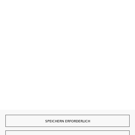
Kontakt
Sichere Zahlungen
Schnelle Lieferung
SPEICHERN ERFORDERLICH