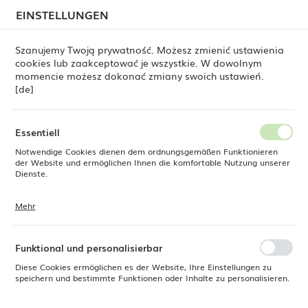
beim Versand von Bestellungen
kommen. Die
EINSTELLUNGEN
REGIONALE EINSTELLUNGEN
Bestellungen werden schrittweise in der Reihenfolge
ihres Eingangs bearbeitet. Wir entschuldigen uns für
Szanujemy Twoją prywatność. Możesz zmienić ustawienia
die Unannehmlichkeiten und danken Ihnen für Ihre
cookies lub zaakceptować je wszystkie. W dowolnym
Geduld.
Standort
0
momencie możesz dokonać zmiany swoich ustawień.
Polen
[de]
Sprache
Tischmesser Bologna, OVE, 215 mm (alter code: 766743)
Deutsch
Essentiell
Tischmesser Bologna, OVE,
Notwendige Cookies dienen dem ordnungsgemäßen Funktionieren
Währung
der Website und ermöglichen Ihnen die komfortable Nutzung unserer
Euro (EUR)
Dienste.
215 mm (alter code: 766743)
Mehr
Cookies reagieren auf Ihre Aktionen, wie z. B. das Anpassen Ihrer
SPEICHERN
Datenschutzeinstellungen, das Anmelden oder das Ausfüllen von
Formularen. Cookies stellen sicher, dass die von Ihnen genutzte
Website reibungslos funktioniert.
Funktional und personalisierbar
Diese Cookies ermöglichen es der Website, Ihre Einstellungen zu
speichern und bestimmte Funktionen oder Inhalte zu personalisieren.