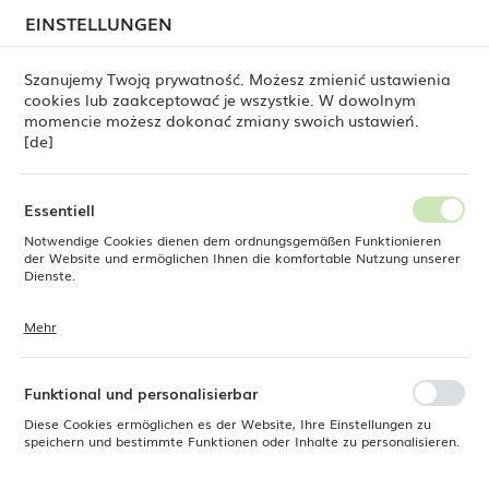
beim Versand von Bestellungen
kommen. Die
EINSTELLUNGEN
REGIONALE EINSTELLUNGEN
Bestellungen werden schrittweise in der Reihenfolge
ihres Eingangs bearbeitet. Wir entschuldigen uns für
Szanujemy Twoją prywatność. Możesz zmienić ustawienia
die Unannehmlichkeiten und danken Ihnen für Ihre
cookies lub zaakceptować je wszystkie. W dowolnym
Geduld.
Standort
0
momencie możesz dokonać zmiany swoich ustawień.
Polen
[de]
Sprache
Produkte
Einsätze für Universalfilter HoReCa, Barmatic
Deutsch
Essentiell
Einsätze für Universalfilter
Notwendige Cookies dienen dem ordnungsgemäßen Funktionieren
Währung
der Website und ermöglichen Ihnen die komfortable Nutzung unserer
Euro (EUR)
Dienste.
HoReCa, Barmatic
Mehr
Cookies reagieren auf Ihre Aktionen, wie z. B. das Anpassen Ihrer
SPEICHERN
Datenschutzeinstellungen, das Anmelden oder das Ausfüllen von
AUSLASS
Formularen. Cookies stellen sicher, dass die von Ihnen genutzte
Website reibungslos funktioniert.
Funktional und personalisierbar
Diese Cookies ermöglichen es der Website, Ihre Einstellungen zu
speichern und bestimmte Funktionen oder Inhalte zu personalisieren.