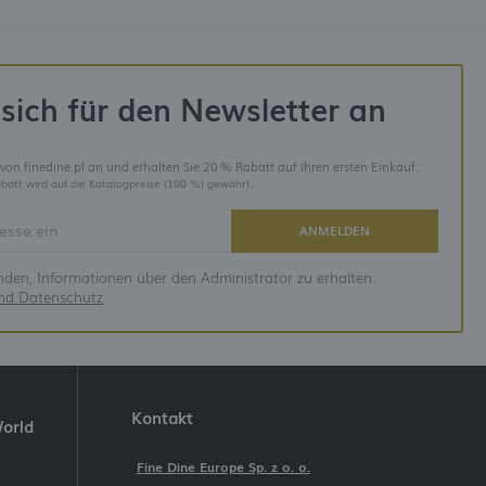
sich für den Newsletter an
 von finedine.pl an und erhalten Sie 20 % Rabatt auf Ihren ersten Einkauf.
batt wird auf die Katalogpreise (100 %) gewährt.
ANMELDEN
anden, Informationen über den Administrator zu erhalten.
und Datenschutz
Kontakt
World
Fine Dine Europe Sp. z o. o.