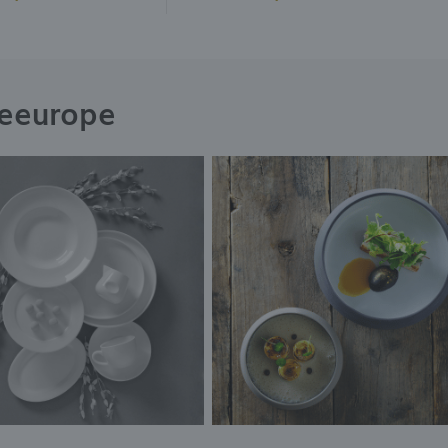
neeurope