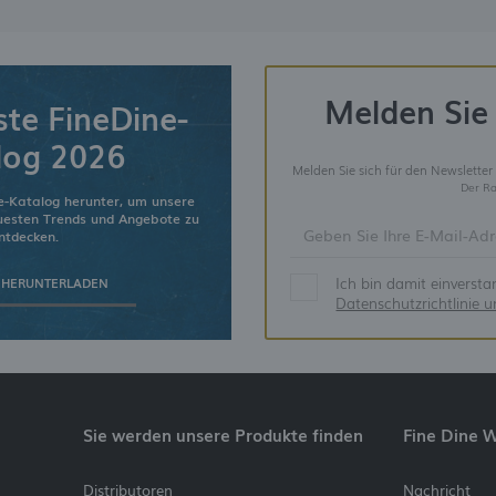
Melden Sie 
ste FineDine-
log 2026
Melden Sie sich für den Newsletter
Der Ra
e-Katalog herunter, um unsere
euesten Trends und Angebote zu
ntdecken.
Ich bin damit einverst
 HERUNTERLADEN
Datenschutzrichtlinie 
Sie werden unsere Produkte finden
Fine Dine 
Distributoren
Nachricht