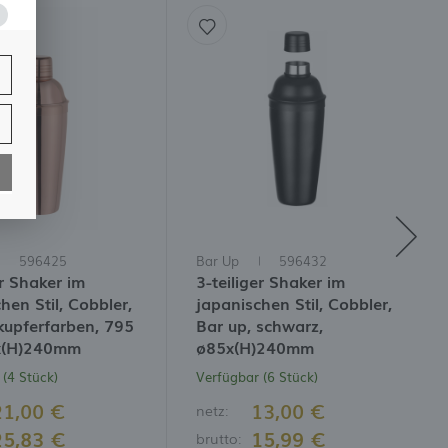
596425
Bar Up
596432
er Shaker im
3-teiliger Shaker im
hen Stil, Cobbler,
japanischen Stil, Cobbler,
kupferfarben, 795
Bar up, schwarz,
x(H)240mm
ø85x(H)240mm
(4 Stück)
Verfügbar (6 Stück)
21,00 €
13,00 €
netz:
25,83 €
15,99 €
brutto: