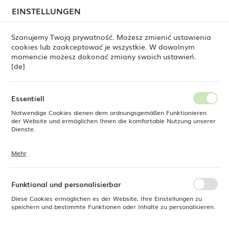
beim Versand von Bestellungen
kommen. Die
EINSTELLUNGEN
REGIONALE EINSTELLUNGEN
Bestellungen werden schrittweise in der Reihenfolge
ihres Eingangs bearbeitet. Wir entschuldigen uns für
Szanujemy Twoją prywatność. Możesz zmienić ustawienia
die Unannehmlichkeiten und danken Ihnen für Ihre
cookies lub zaakceptować je wszystkie. W dowolnym
Geduld.
Standort
0
momencie możesz dokonać zmiany swoich ustawień.
Polen
[de]
Sprache
Fine Dine
Besteck
OVE-Besteck
Amarone
Deutsch
Essentiell
Kuchenschaufel Amarone 267
Notwendige Cookies dienen dem ordnungsgemäßen Funktionieren
Währung
der Website und ermöglichen Ihnen die komfortable Nutzung unserer
Euro (EUR)
Dienste.
mm
Mehr
Cookies reagieren auf Ihre Aktionen, wie z. B. das Anpassen Ihrer
SPEICHERN
Datenschutzeinstellungen, das Anmelden oder das Ausfüllen von
Formularen. Cookies stellen sicher, dass die von Ihnen genutzte
Website reibungslos funktioniert.
Funktional und personalisierbar
Diese Cookies ermöglichen es der Website, Ihre Einstellungen zu
speichern und bestimmte Funktionen oder Inhalte zu personalisieren.