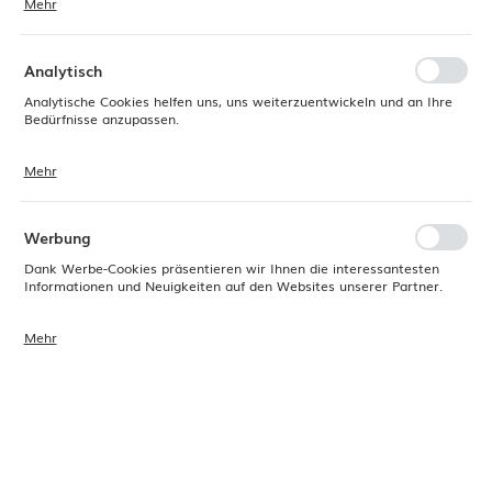
Mehr
Dank dieser Cookies können wir Ihnen ein komfortableres Erlebnis
bieten, indem wir unsere Website an Ihre individuellen Präferenzen
anpassen. Die Zustimmung zu Funktions- und Personalisierungs-
Cookies gewährleistet die Verfügbarkeit weiterer Funktionen auf der
Analytisch
Website.
Analytische Cookies helfen uns, uns weiterzuentwickeln und an Ihre
Bedürfnisse anzupassen.
Mehr
Analytische Cookies ermöglichen es uns, Informationen über die
Nutzung unserer Websites, den Standort und die Häufigkeit der
Besuche zu erhalten. Die Daten ermöglichen es uns, die Beliebtheit
unserer Websites bei den Nutzern zu bewerten. Die erhobenen
Werbung
Informationen werden anonymisiert verarbeitet. Die Zustimmung zu
analytischen Cookies gewährleistet die Verfügbarkeit aller
Dank Werbe-Cookies präsentieren wir Ihnen die interessantesten
Funktionen.
Informationen und Neuigkeiten auf den Websites unserer Partner.
Mehr
Werbe-Cookies werden verwendet, um Ihnen unsere Nachrichten
basierend auf einer Analyse Ihrer Präferenzen und Surfgewohnheiten
zu präsentieren. Werbeinhalte können auf den Websites von
Produktcode:
766712
EAN:
8711369766712
Drittanbietern oder Unternehmen erscheinen, die unsere Partner und
andere Dienstleister sind. Diese Unternehmen fungieren als
Vermittler und präsentieren unsere Inhalte in Form von Nachrichten,
Verfügbar (680 Stück)
Angeboten und Social-Media-Nachrichten.
24H