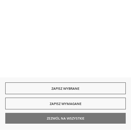
Bezpieczne płatności
Szybka dostawa
ZAPISZ WYBRANE
ZAPISZ WYMAGANE
ZEZWÓL NA WSZYSTKIE
© 2026 finedine.pl
[ti]
Powered by
2ClickShop®
Szukaj
Kontakt
Moje Konto
Zadzwoń