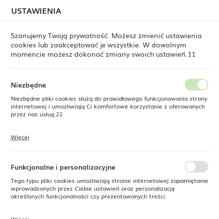
W związku z lipcową relokacją magazynu mogą
USTAWIENIA
USTAWIENIA REGIONALNE
jeszcze występować opóźnienia w wysyłkach.
Zamówienia realizujemy sukcesywnie, w kolejności ich
złożenia. Dziękujemy za cierpliwość.
Szanujemy Twoją prywatność. Możesz zmienić ustawienia
cookies lub zaakceptować je wszystkie. W dowolnym
Lokalizacja
0
momencie możesz dokonać zmiany swoich ustawień.11
Polska
Język
Niezbędne
ne Dine
Produkty
Miska prezentacyjna Fiord 260mm
polski
Niezbędne pliki cookies służą do prawidłowego funkcjonowania strony
internetowej i umożliwiają Ci komfortowe korzystanie z oferowanych
Miska prezentacyjna Fiord
Waluta
przez nas usług.22
Polski złoty (PLN)
260mm
Więcej
Pliki cookies odpowiadają na podejmowane przez Ciebie działania w
celu m.in. dostosowania Twoich ustawień preferencji prywatności,
ZAPISZ
logowania czy wypełniania formularzy. Dzięki plikom cookies strona, z
SUPERCENA
której korzystasz, może działać bez zakłóceń.
Funkcjonalne i personalizacyjne
-19%
Tego typu pliki cookies umożliwiają stronie internetowej zapamiętanie
wprowadzonych przez Ciebie ustawień oraz personalizację
określonych funkcjonalności czy prezentowanych treści.