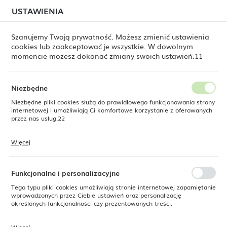
W związku z lipcową relokacją magazynu mogą
USTAWIENIA
USTAWIENIA REGIONALNE
jeszcze występować opóźnienia w wysyłkach.
Zamówienia realizujemy sukcesywnie, w kolejności ich
złożenia. Dziękujemy za cierpliwość.
Szanujemy Twoją prywatność. Możesz zmienić ustawienia
cookies lub zaakceptować je wszystkie. W dowolnym
Lokalizacja
0
momencie możesz dokonać zmiany swoich ustawień.11
Polska
Język
Niezbędne
ine Dine
Produkty
Miska prezentacyjna Fizz 260mm
polski
Niezbędne pliki cookies służą do prawidłowego funkcjonowania strony
internetowej i umożliwiają Ci komfortowe korzystanie z oferowanych
Miska prezentacyjna Fizz
Waluta
przez nas usług.22
Polski złoty (PLN)
260mm
Więcej
Pliki cookies odpowiadają na podejmowane przez Ciebie działania w
celu m.in. dostosowania Twoich ustawień preferencji prywatności,
ZAPISZ
logowania czy wypełniania formularzy. Dzięki plikom cookies strona, z
SUPERCENA
której korzystasz, może działać bez zakłóceń.
Funkcjonalne i personalizacyjne
-19%
Tego typu pliki cookies umożliwiają stronie internetowej zapamiętanie
wprowadzonych przez Ciebie ustawień oraz personalizację
określonych funkcjonalności czy prezentowanych treści.