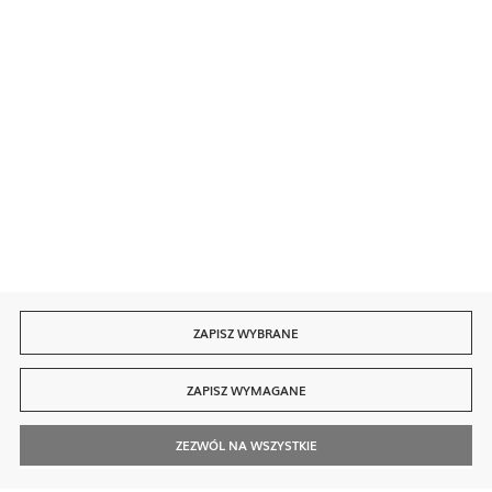
Bezpieczne płatności
Szybka dostawa
ZAPISZ WYBRANE
ZAPISZ WYMAGANE
ZEZWÓL NA WSZYSTKIE
© 2026 finedine.pl
[ti]
Powered by
2ClickShop®
Szukaj
Kontakt
Moje Konto
Zadzwoń