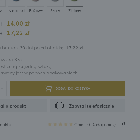
rabatów i kuponów promocyjnych
Ciemny brąz
Niebieski
Różowy
Szary
Zielony
14,00 zł
ł
CJA
17,22 zł
ł
 brutto z 30 dni przed obniżką:
17,22 zł
wiera 3 szt.
st ceną za jedną sztukę.
dawany jest w pełnych opakowaniach.
DODAJ DO KOSZYKA
aj o produkt
Zapytaj telefonicznie
oduktu
Opinii: 0
Dodaj opinię