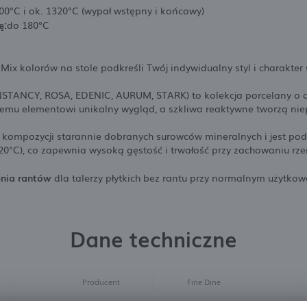
00°C i ok. 1320°C (wypał wstępny i końcowy)
ę:
do 180°C
Mix kolorów na stole podkreśli Twój indywidualny styl i charakter s
NSTANCY, ROSA, EDENIC, AURUM, STARK) to kolekcja porcelany o 
emu elementowi unikalny wygląd, a szkliwa reaktywne tworzą niep
 kompozycji starannie dobranych surowców mineralnych i jest 
°C), co zapewnia wysoką gęstość i trwałość przy zachowaniu rze
enia rantów
dla talerzy płytkich bez rantu przy normalnym użytk
Dane techniczne
Producent
Fine Dine