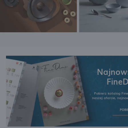
Najnows
FineD
Pobierz katalog Fin
naszej ofercie, najn
POBI