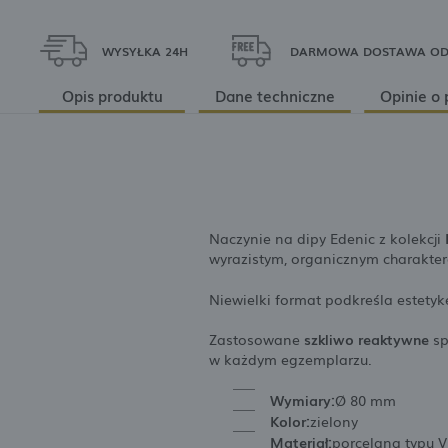
WYSYŁKA 24H
DARMOWA DOSTAWA OD 
Opis produktu
Dane techniczne
Opinie o 
Naczynie na dipy Edenic z kolekcji
wyrazistym, organicznym charakte
Niewielki format podkreśla estet
Zastosowane
szkliwo reaktywne
sp
w każdym egzemplarzu.
Wymiary:
Ø 80 mm
Kolor:
zielony
Materiał:
porcelana typu Vi