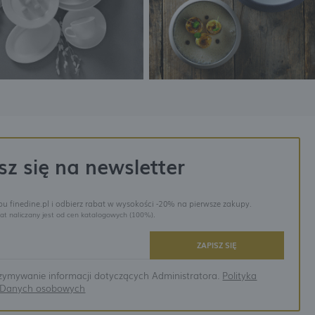
sz się na newsletter
epu finedine.pl i odbierz rabat w wysokości -20% na pierwsze zakupy.
at naliczany jest od cen katalogowych (100%).
ZAPISZ SIĘ
ymywanie informacji dotyczących Administratora.
Polityka
a Danych osobowych