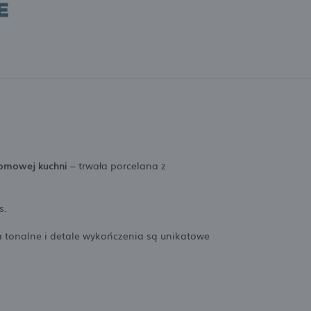
omowej kuchni
– trwała porcelana z
s.
cia tonalne i detale wykończenia są unikatowe