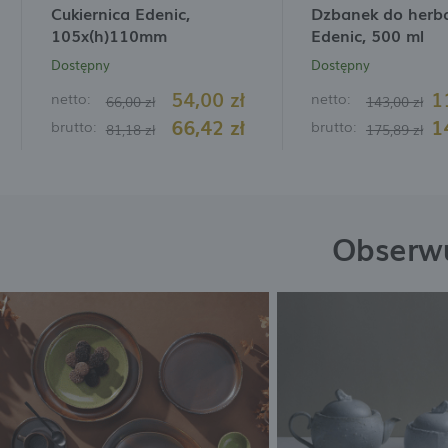
Cukiernica Edenic,
Dzbanek do herb
105x(h)110mm
Edenic, 500 ml
Dostępny
Dostępny
54,00 zł
1
netto:
netto:
66,00 zł
143,00 zł
66,42 zł
1
brutto:
brutto:
81,18 zł
175,89 zł
Obserwu