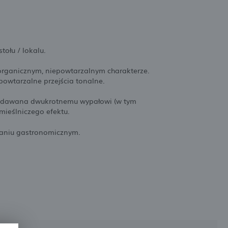
tołu / lokalu.
organicznym, niepowtarzalnym charakterze.
owtarzalne przejścia tonalne.
poddawana dwukrotnemu wypałowi (w tym
mieślniczego efektu.
owaniu gastronomicznym.