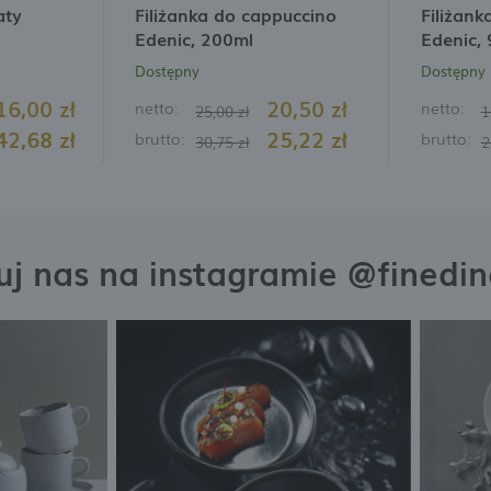
aty
Filiżanka do cappuccino
Filiżank
Edenic, 200ml
Edenic,
Dostępny
Dostępny
16,00 zł
20,50 zł
netto:
netto:
25,00 zł
1
42,68 zł
25,22 zł
brutto:
brutto:
30,75 zł
2
j nas na instagramie @finedi