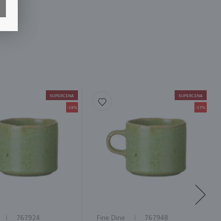
y
SUPERCENA
SUPERCENA
ci
-18%
-17%
767924
Fine Dine
767948