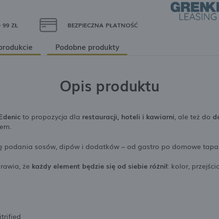
99 ZŁ
BEZPIECZNA PŁATNOŚĆ
produkcie
Podobne produkty
Opis produktu
Edenic
to propozycja dla
restauracji, hoteli i kawiarni
, ale też do
d
rem.
ykę podania sosów, dipów i dodatków – od gastro po domowe tapa
rawia, że
każdy element będzie się od siebie różnił
: kolor, przejś
trified