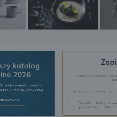
Zapi
zy katalog
ine 2026
Zapisz się do newslettera skl
Rab
eDine aby poznać nowości w
owsze trendy oraz wyprzedaże.
ERZ KATALOG
Wyrażam zgodę na otrz
prywatności i Ochron