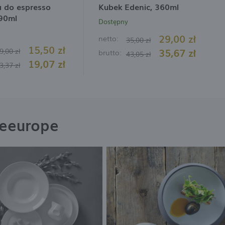
a do espresso
Kubek Edenic, 360ml
 90ml
Dostępny
29,00 zł
netto:
35,00 zł
15,50 zł
35,67 zł
9,00 zł
brutto:
43,05 zł
19,07 zł
3,37 zł
neeurope