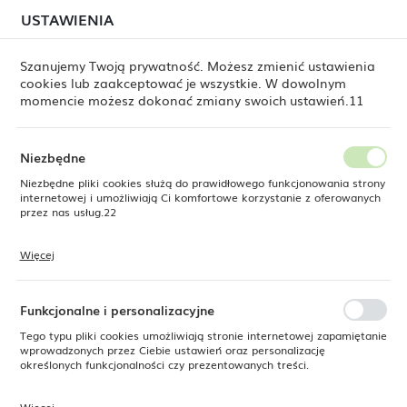
W związku z lipcową relokacją magazynu mogą
USTAWIENIA
USTAWIENIA REGIONALNE
jeszcze występować opóźnienia w wysyłkach.
Zamówienia realizujemy sukcesywnie, w kolejności ich
złożenia. Dziękujemy za cierpliwość.
Szanujemy Twoją prywatność. Możesz zmienić ustawienia
cookies lub zaakceptować je wszystkie. W dowolnym
Lokalizacja
0
momencie możesz dokonać zmiany swoich ustawień.11
Polska
Język
Niezbędne
Produkty
Naczynie na dipy Constancy, 80x(h)35mm
polski
Niezbędne pliki cookies służą do prawidłowego funkcjonowania strony
internetowej i umożliwiają Ci komfortowe korzystanie z oferowanych
Naczynie na dipy Constancy,
Waluta
przez nas usług.22
Polski złoty (PLN)
80x(h)35mm
Więcej
Pliki cookies odpowiadają na podejmowane przez Ciebie działania w
celu m.in. dostosowania Twoich ustawień preferencji prywatności,
ZAPISZ
logowania czy wypełniania formularzy. Dzięki plikom cookies strona, z
NOWOŚĆ
której korzystasz, może działać bez zakłóceń.
Funkcjonalne i personalizacyjne
SUPERCENA
Tego typu pliki cookies umożliwiają stronie internetowej zapamiętanie
-18%
wprowadzonych przez Ciebie ustawień oraz personalizację
określonych funkcjonalności czy prezentowanych treści.