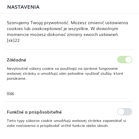
môže stále dochádzať k
dočasným oneskoreniam pri
NASTAVENIA
REGIONÁLNE NASTAVENIA
odosielaní objednávok
. Objednávky vybavujeme
postupne, podľa poradia ich prijatia. Ospravedlňujeme
Szanujemy Twoją prywatność. Możesz zmienić ustawienia
sa za nepríjemnosti a ďakujeme za trpezlivosť.
cookies lub zaakceptować je wszystkie. W dowolnym
Poloha
0
momencie możesz dokonać zmiany swoich ustawień.
Poľsko
[sk]22
Jazyk
Slovenská
Základné
Poľské majstrovstvá v divine
Nevyhnutné súbory cookie sa používajú na správne fungovanie
2026 - taniere horeca Fine
Mena
webovej stránky a umožňujú vám pohodlne využívať služby, ktoré
Euro (EUR)
ponúkame.
Dine v profesionálnom použití
Viac
17 - 04 - 2026
Súbory cookie reagujú na vaše akcie, ako je úprava nastavení ochrany
ULOŽIŤ
osobných údajov, prihlásenie alebo vyplnenie formulárov. Súbory
cookie zabezpečujú, aby webová stránka, ktorú používate, mohla
fungovať bez prerušenia.
Funkčné a prispôsobiteľné
Tieto typy súborov cookie umožňujú webovej stránke zapamätať si
vaše nastavenia a prispôsobiť určité funkcie alebo obsah.