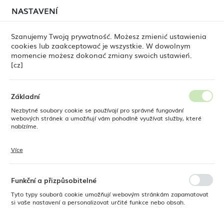
červenci, může stále docházet k
dočasným zpožděním
NASTAVENÍ
REGIONÁLNÍ NASTAVENÍ
při odesílání objednávek
. Objednávky vyřizujeme
postupně, podle pořadí jejich přijetí. Omlouváme se za
Szanujemy Twoją prywatność. Możesz zmienić ustawienia
nepříjemnosti a děkujeme za trpělivost.
cookies lub zaakceptować je wszystkie. W dowolnym
Umístění
0
momencie możesz dokonać zmiany swoich ustawień.
Polsko
[cz]
Jazyk
Fine Dine
Produkty
Šálek na kávu a čaj Iris, 210 ml
Česky
Základní
Šálek na kávu a čaj Iris, 210 ml
Nezbytné soubory cookie se používají pro správné fungování
Měna
webových stránek a umožňují vám pohodlně využívat služby, které
Polský zlotý (PLN)
nabízíme.
Více
Soubory cookie reagují na vaše akce, jako je úprava nastavení
ULOŽIT
ochrany osobních údajů, přihlášení nebo vyplňování formulářů. Soubory
cookie zajišťují, aby webové stránky, které používáte, mohly fungovat
bez přerušení.
Funkční a přizpůsobitelné
Tyto typy souborů cookie umožňují webovým stránkám zapamatovat
si vaše nastavení a personalizovat určité funkce nebo obsah.