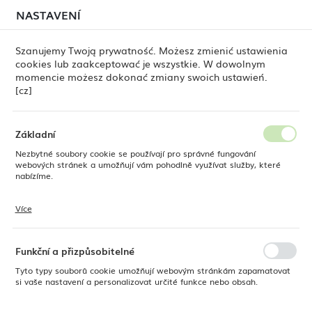
červenci, může stále docházet k
dočasným zpožděním
NASTAVENÍ
REGIONÁLNÍ NASTAVENÍ
při odesílání objednávek
. Objednávky vyřizujeme
postupně, podle pořadí jejich přijetí. Omlouváme se za
Szanujemy Twoją prywatność. Możesz zmienić ustawienia
nepříjemnosti a děkujeme za trpělivost.
cookies lub zaakceptować je wszystkie. W dowolnym
Umístění
0
momencie możesz dokonać zmiany swoich ustawień.
Polsko
[cz]
Jazyk
Fine Dine
Produkty
Miska Arando 150 mm, 500 ml
Česky
Základní
Miska Arando 150 mm, 500 ml
Nezbytné soubory cookie se používají pro správné fungování
Měna
webových stránek a umožňují vám pohodlně využívat služby, které
Polský zlotý (PLN)
nabízíme.
Více
Soubory cookie reagují na vaše akce, jako je úprava nastavení
ULOŽIT
ochrany osobních údajů, přihlášení nebo vyplňování formulářů. Soubory
cookie zajišťují, aby webové stránky, které používáte, mohly fungovat
bez přerušení.
Funkční a přizpůsobitelné
Tyto typy souborů cookie umožňují webovým stránkám zapamatovat
si vaše nastavení a personalizovat určité funkce nebo obsah.