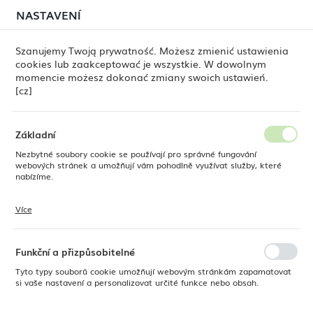
červenci, může stále docházet k
dočasným zpožděním
NASTAVENÍ
REGIONÁLNÍ NASTAVENÍ
při odesílání objednávek
. Objednávky vyřizujeme
postupně, podle pořadí jejich přijetí. Omlouváme se za
Szanujemy Twoją prywatność. Możesz zmienić ustawienia
nepříjemnosti a děkujeme za trpělivost.
cookies lub zaakceptować je wszystkie. W dowolnym
Umístění
0
momencie możesz dokonać zmiany swoich ustawień.
Polsko
[cz]
Jazyk
Produkty
Síťové sítko do šejkru 2v1, zlaté, Barfly, 152 mm
Česky
Základní
Síťové sítko do šejkru 2v1,
Nezbytné soubory cookie se používají pro správné fungování
Měna
webových stránek a umožňují vám pohodlně využívat služby, které
Polský zlotý (PLN)
nabízíme.
zlaté, Barfly, 152 mm
Více
Soubory cookie reagují na vaše akce, jako je úprava nastavení
ULOŽIT
ochrany osobních údajů, přihlášení nebo vyplňování formulářů. Soubory
cookie zajišťují, aby webové stránky, které používáte, mohly fungovat
bez přerušení.
Funkční a přizpůsobitelné
Tyto typy souborů cookie umožňují webovým stránkám zapamatovat
si vaše nastavení a personalizovat určité funkce nebo obsah.