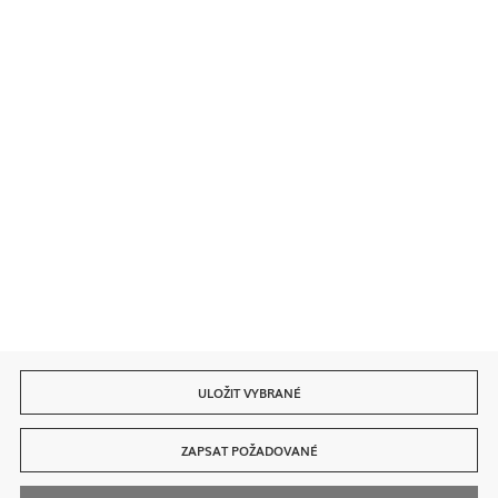
Bezpečné platby
Rychlé dodání
ULOŽIT VYBRANÉ
ZAPSAT POŽADOVANÉ