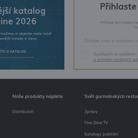
Přihlaste
jší katalog
ine 2026
Přihlaste se k odběru n
Sl
FineDine a objevte naše nové
ovější trendy a slevy.
TE SI KATALOG
Souhlasím se zasíláním 
a ochrany osobních úd
Naše produkty najdete
Svět gurmánských resta
Distributoři
Zprávy
Fine Dine TV
Katalogy pobírání