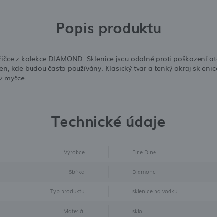
Popis produktu
žičce z kolekce DIAMOND. Sklenice jsou odolné proti poškození a
n, kde budou často používány. Klasický tvar a tenký okraj skle
 v myčce.
Technické údaje
Výrobce
Fine Dine
Sbírka
Diamond
Typ produktu
sklenice na vodku
Materiál
sklo