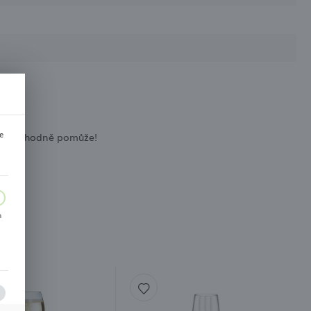
e
zor nám hodně pomůže!
m