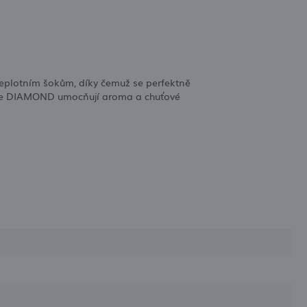
teplotním šokům, díky čemuž se perfektně
nice DIAMOND umocňují aroma a chuťové