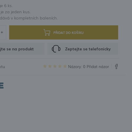
e 6 ks.
 propagační kupóny
e za jeden kus.
dává v kompletních baleních.
ACE
PŘIDAT DO KOŠÍKU
jte se na produkt
Zeptejte se telefonicky
ktu
Názory: 0
Přidat názor