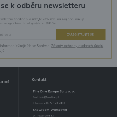
 se k odběru newsletteru
ewsletteru finedine.pl a získejte 20% slevu na svůj první nákup.
eva se vypočítává z katalogových cen (100 %).
ZAREGISTRUJTE SE
informací týkajících se Správce.
Zásady ochrany osobních údajů
ajů
Kontakt
urací
Fine Dine Europe Sp. z o. o.
Mail:
info@finedine.pl
Infolinia: +48 22 120 2000
Showroom Warszawa
Ul. Towarowa 33