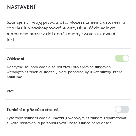
červenci, může stále docházet k
dočasným zpožděním
NASTAVENÍ
REGIONÁLNÍ NASTAVENÍ
při odesílání objednávek
. Objednávky vyřizujeme
postupně, podle pořadí jejich přijetí. Omlouváme se za
Szanujemy Twoją prywatność. Możesz zmienić ustawienia
nepříjemnosti a děkujeme za trpělivost.
cookies lub zaakceptować je wszystkie. W dowolnym
Umístění
0
momencie możesz dokonać zmiany swoich ustawień.
Polsko
[cz]
Jazyk
ine Dine
Produkty
Podšálek k šálku Vanilla 160 mm
Česky
Základní
Podšálek k šálku Vanilla 160
Nezbytné soubory cookie se používají pro správné fungování
Měna
webových stránek a umožňují vám pohodlně využívat služby, které
Polský zlotý (PLN)
nabízíme.
mm
Více
Soubory cookie reagují na vaše akce, jako je úprava nastavení
ULOŽIT
ochrany osobních údajů, přihlášení nebo vyplňování formulářů. Soubory
cookie zajišťují, aby webové stránky, které používáte, mohly fungovat
bez přerušení.
Funkční a přizpůsobitelné
Tyto typy souborů cookie umožňují webovým stránkám zapamatovat
si vaše nastavení a personalizovat určité funkce nebo obsah.