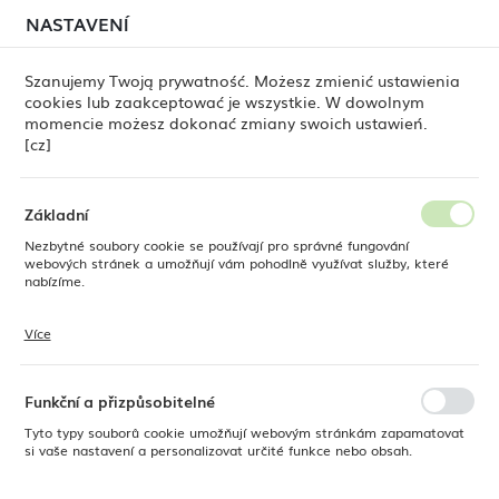
červenci, může stále docházet k
dočasným zpožděním
NASTAVENÍ
REGIONÁLNÍ NASTAVENÍ
při odesílání objednávek
. Objednávky vyřizujeme
postupně, podle pořadí jejich přijetí. Omlouváme se za
Szanujemy Twoją prywatność. Możesz zmienić ustawienia
nepříjemnosti a děkujeme za trpělivost.
cookies lub zaakceptować je wszystkie. W dowolnym
Umístění
0
momencie możesz dokonać zmiany swoich ustawień.
Polsko
[cz]
Jazyk
ne
Produkty
Talíř s vysokým okrajem Infinity 290 mm
Česky
Základní
Talíř s vysokým okrajem
Nezbytné soubory cookie se používají pro správné fungování
Měna
webových stránek a umožňují vám pohodlně využívat služby, které
Polský zlotý (PLN)
nabízíme.
Infinity 290 mm
Více
Soubory cookie reagují na vaše akce, jako je úprava nastavení
ULOŽIT
ochrany osobních údajů, přihlášení nebo vyplňování formulářů. Soubory
cookie zajišťují, aby webové stránky, které používáte, mohly fungovat
bez přerušení.
Funkční a přizpůsobitelné
Tyto typy souborů cookie umožňují webovým stránkám zapamatovat
si vaše nastavení a personalizovat určité funkce nebo obsah.