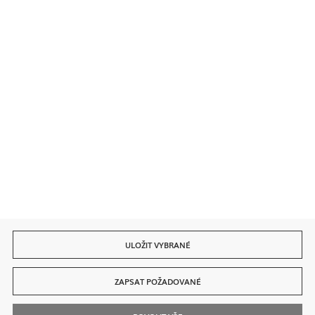
Bezpečné platby
Rychlé dodání
ULOŽIT VYBRANÉ
ZAPSAT POŽADOVANÉ