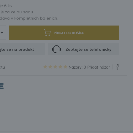
e 6 ks.
 propagační kupóny
je za celou sadu.
dává v kompletních baleních.
ACE
PŘIDAT DO KOŠÍKU
jte se na produkt
Zeptejte se telefonicky
ktu
Názory: 0
Přidat názor