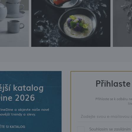
Přihlaste
jší katalog
ine 2026
Přihlaste se k odběru n
Sl
FineDine a objevte naše nové
ovější trendy a slevy.
TE SI KATALOG
Souhlasím se zasíláním 