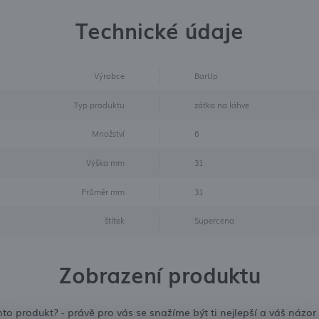
Technické údaje
Výrobce
BarUp
Typ produktu
zátka na láhve
Množství
6
Výška mm
31
Průměr mm
31
štítek
Supercena
Zobrazení produktu
ento produkt? - právě pro vás se snažíme být ti nejlepší a váš ná