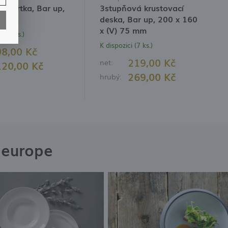
 vývrtka, Bar up,
3stupňová krustovací
mm
deska, Bar up, 200 x 160
x (V) 75 mm
 (29 ks.)
K dispozici (7 ks.)
98,00 Kč
219,00 Kč
net:
120,00 Kč
269,00 Kč
hrubý:
h
ch
eeurope