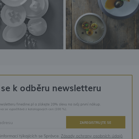
 se k odběru newsletteru
ewsletteru finedine.pl a získejte 20% slevu na svůj první nákup.
eva se vypočítává z katalogových cen (100 %).
ZAREGISTRUJTE SE
informací týkajících se Správce.
Zásady ochrany osobních údajů