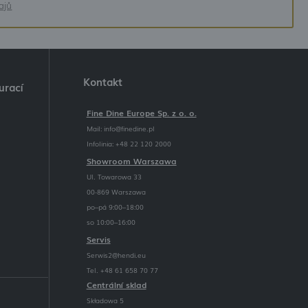
ajů
Kontakt
urací
Fine Dine Europe Sp. z o. o.
Mail:
info@finedine.pl
Infolinia: +48 22 120 2000
Showroom Warszawa
Ul. Towarowa 33
00-869 Warszawa
po–pá 9:00–18:00
so 10:00–16:00
Servis
Serwis2@hendi.eu
Tel. +48 61 658 70 77
Centrální sklad
Składowa 5