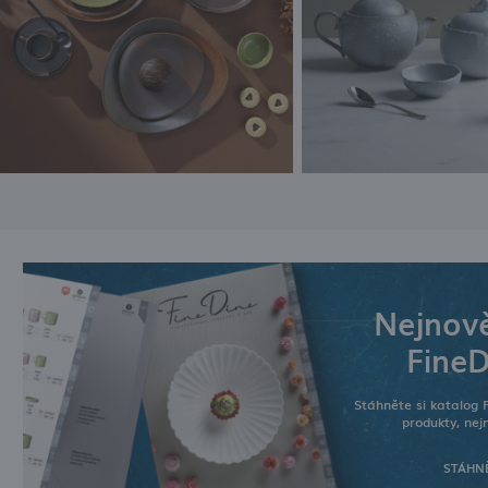
Nejnově
FineD
Stáhněte si katalog 
produkty, nejn
STÁHNĚ