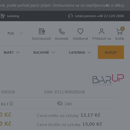
ě, podle pořadí jejich přijetí. Omlouváme se za nepříjemnosti a děkujeme 
Leasing
Linka pomoci
+48 22 120 2000
0
PLN
Distributoři
Kontakt
Oblíbené
Přihlásit se
Košík
BUFET
KUCHYNĚ
CATERING
OUTLET
Váš košík je prázdný
řík
LŇKY
ORCELÁN
VÍ
LEDU A VÝROBNÍKY
PŘÍSLUŠENSTVÍ
MIXÉRY
U
OD:
tácy
Pure Crema
nice
xéry
chlazené
y a indukční
koření
ure Bianco
ice
 lahve a vývrtky
ky
edu
:
595558
EAN:
8711369595558
 pepřenka
ianco
 whisky a koňak
ledu
ermosky (káva/
 nádobí
Crema
lenice na vodu
led pro
 ks.)
24H
y
ve
edu
enice
0 Kč
erpadla pro
12,17 Kč
Cena netto za sztukę:
edu
0 Kč
 A SADY NA
řeba zadávat své údaje
15,00 Kč
Cena brutto za sztukę:
níku ledu