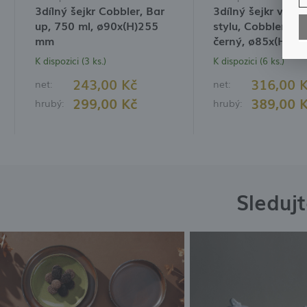
3dílný šejkr Cobbler, Bar
3dílný šejkr v ja
A
up, 750 ml, ø90x(H)255
stylu, Cobbler, Ba
A
mm
černý, ø85x(H)2
V
K dispozici (3 ks.)
K dispozici (6 ks.)
A
p
w
243,00 Kč
316,00 
net:
net:
z
v
I
299,00 Kč
389,00 
hrubý:
hrubý:
D
w
V
P
p
t
s
z
Sleduj