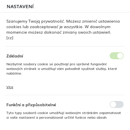
červenci, může stále docházet k
dočasným zpožděním
NASTAVENÍ
REGIONÁLNÍ NASTAVENÍ
při odesílání objednávek
. Objednávky vyřizujeme
postupně, podle pořadí jejich přijetí. Omlouváme se za
Szanujemy Twoją prywatność. Możesz zmienić ustawienia
nepříjemnosti a děkujeme za trpělivost.
cookies lub zaakceptować je wszystkie. W dowolnym
Umístění
0
momencie możesz dokonać zmiany swoich ustawień.
Polsko
[cz]
Jazyk
Česky
Fine Dine
Příbory
Příbory OVE
Vento
Základní
Vento
Nezbytné soubory cookie se používají pro správné fungování
Měna
webových stránek a umožňují vám pohodlně využívat služby, které
Polský zlotý (PLN)
nabízíme.
Více
Soubory cookie reagují na vaše akce, jako je úprava nastavení
ULOŽIT
ochrany osobních údajů, přihlášení nebo vyplňování formulářů. Soubory
Výchozí
FILTR
cookie zajišťují, aby webové stránky, které používáte, mohly fungovat
bez přerušení.
Funkční a přizpůsobitelné
Tyto typy souborů cookie umožňují webovým stránkám zapamatovat
NOVINKA
NOVINKA
si vaše nastavení a personalizovat určité funkce nebo obsah.