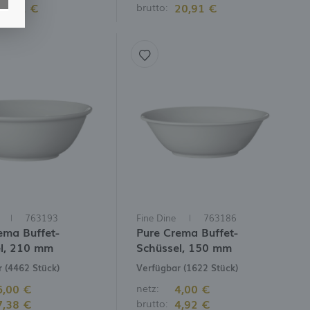
20,91 €
20,91 €
brutto:
763193
Fine Dine
763186
ema Buffet-
Pure Crema Buffet-
l, 210 mm
Schüssel, 150 mm
 (4462 Stück)
Verfügbar (1622 Stück)
6,00 €
4,00 €
netz:
7,38 €
4,92 €
brutto: