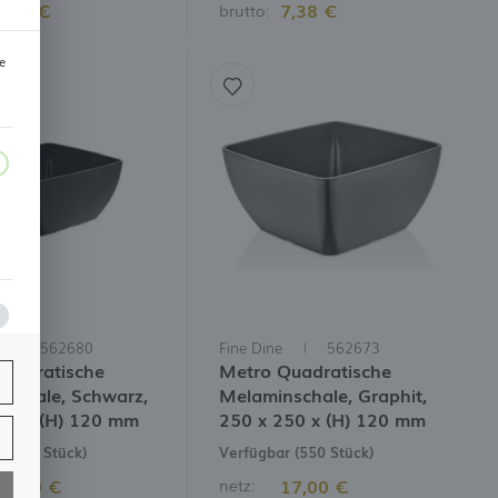
4,92 €
7,38 €
brutto:
e
562680
Fine Dine
562673
uadratische
Metro Quadratische
schale, Schwarz,
Melaminschale, Graphit,
50 x (H) 120 mm
250 x 250 x (H) 120 mm
 (122 Stück)
Verfügbar (550 Stück)
17,00 €
17,00 €
netz: