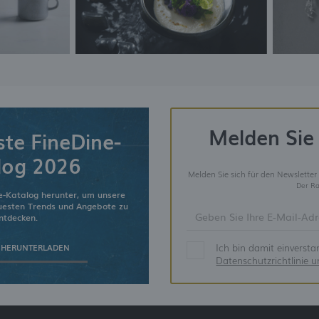
Melden Sie 
ste FineDine-
log 2026
Melden Sie sich für den Newsletter
Der Ra
e-Katalog herunter, um unsere
euesten Trends und Angebote zu
ntdecken.
Ich bin damit einverst
 HERUNTERLADEN
Datenschutzrichtlinie 