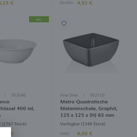
6,15 €
4,92 €
brutto:
NEU
762646
Fine Dine
562710
anco
Metro Quadratische
chüssel 400 ml,
Melaminschale, Graphit,
m
125 x 125 x (H) 65 mm
 (2767 Stück)
Verfügbar (1348 Stück)
4,00 €
6,00 €
netz: