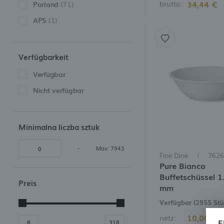
34,44 €
brutto:
Porland
(71)
Tassen
Martinigläser
Siehe auch:
APS
(1)
Krüge
Gläser für Wodka und
Coupe-Schalen
stapelb
Liköre
Zuckerdosen
Verfügbarkeit
Gingläser
Verfügbar
Milchkannen
Karaffen und Dekanter
Nicht verfügbar
Sonstige Stielgläser
Minimalna liczba sztuk
-
Max: 7943
Fine Dine
7626
Pure Bianco
Buffetschüssel 1
Preis
mm
Verfügbar (2955 Stü
10,00 €
netz:
E