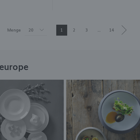
Menge
20
1
2
3
…
14
eeurope