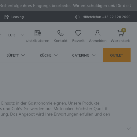
Reihenfolge ihres Eingangs bearbeitet. Wir entschuldigen uns für die U
Leasing
Hilfetelefon
+48 22 120 2000
0
EUR
Distributoren
Kontakt
Favorit
Anmelden
Warenkorb
BÜFETT
KÜCHE
CATERING
OUTLET
Ihr Warenkorb ist leer
strieren
SOIRES
ZELLAN
R
EN UND
TATTUNG UND
ER
MASCHINEN
ZUSATZLEISTUNGEN:
tts
Pure Crema
r
te Eismaschinen
 und
len
ure Bianco
äser
ner und
eizgeräte
aschinen
er
efferstreuer
ianco
d Cognacgläser
hermoskannen
für
len Einsatz in der Gastronomie eignen. Unsere Produkte
chirr
Crema
Gläser für
en
ls und Cafés. Sie werden aus Materialien höchster Qualität
 Bier
n
ve
en für
ndung. Das Angebot wird Ihre Erwartungen erfüllen und den
inkgläser
en
ie Ihre Daten nicht erneut eingeben
stkarek [de]
D BROTSETS
ktionsgutscheine erhalten