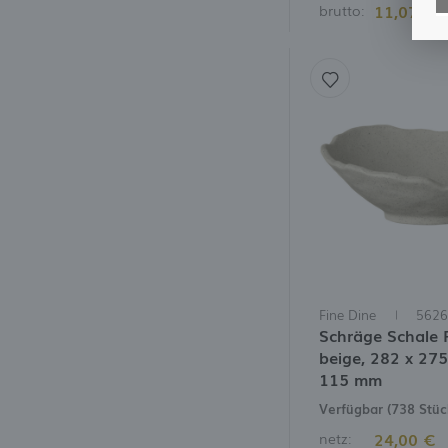
11,07 €
brutto:
M
A
d
B
w
V
W
D
N
M
W
I
W
D
I
Fine Dine
5626
Schräge Schale 
beige, 282 x 275
115 mm
Verfügbar (738 Stüc
24,00 €
netz: