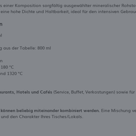
s einer Komposition sorgfältig ausgewählter mineralischer Rohsto
 eine hohe Dichte und Haltbarkeit, ideal für den intensiven Gebra
n
l
 aus der Tabelle: 800 ml
an
 180 °C
und 1320 °C
urants, Hotels und Cafés
(Service, Buffet, Verkostungen) sowie für
” können beliebig miteinander kombiniert werden.
Eine Mischung ve
il und den Charakter Ihres Tisches/Lokals.