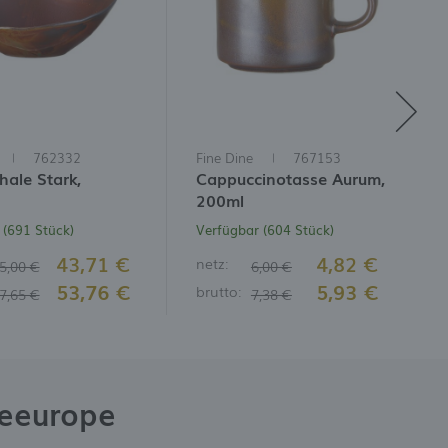
762332
Fine Dine
767153
hale Stark,
Cappuccinotasse Aurum,
200ml
 (691 Stück)
Verfügbar (604 Stück)
43,71 €
4,82 €
netz:
5,00 €
6,00 €
53,76 €
5,93 €
brutto:
7,65 €
7,38 €
neeurope