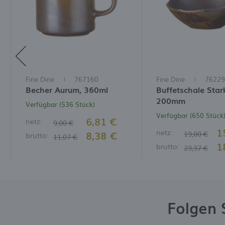
Fine Dine
767160
Fine Dine
76229
Becher Aurum, 360ml
Buffetschale Star
200mm
Verfügbar (536 Stück)
Verfügbar (650 Stück
6,81 €
netz:
9,00 €
1
netz:
8,38 €
19,00 €
brutto:
11,07 €
1
brutto:
23,37 €
Folgen 