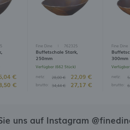
5
Fine Dine
762325
Fine Dine
k,
Buffetschale Stark,
Buffetsc
250mm
300mm
)
Verfügbar (662 Stück)
Verfügbar
5,04 €
22,09 €
netz:
netz:
28,00 €
5
8,50 €
27,17 €
brutto:
brutto:
34,44 €
6
Sie uns auf Instagram @finedi