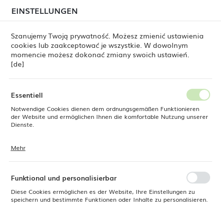
beim Versand von Bestellungen
kommen. Die
EINSTELLUNGEN
REGIONALE EINSTELLUNGEN
Bestellungen werden schrittweise in der Reihenfolge
ihres Eingangs bearbeitet. Wir entschuldigen uns für
Szanujemy Twoją prywatność. Możesz zmienić ustawienia
die Unannehmlichkeiten und danken Ihnen für Ihre
cookies lub zaakceptować je wszystkie. W dowolnym
Geduld.
Standort
0
momencie możesz dokonać zmiany swoich ustawień.
Polen
[de]
Sprache
Deutsch
zellan
a'la carte Porland
Porland Seasons Magma
Essentiell
Porland Seasons Magma
Notwendige Cookies dienen dem ordnungsgemäßen Funktionieren
Währung
der Website und ermöglichen Ihnen die komfortable Nutzung unserer
Euro (EUR)
Dienste.
Mehr
Cookies reagieren auf Ihre Aktionen, wie z. B. das Anpassen Ihrer
SPEICHERN
Datenschutzeinstellungen, das Anmelden oder das Ausfüllen von
Standardmäßig
FILTERN
Formularen. Cookies stellen sicher, dass die von Ihnen genutzte
Website reibungslos funktioniert.
Funktional und personalisierbar
Diese Cookies ermöglichen es der Website, Ihre Einstellungen zu
speichern und bestimmte Funktionen oder Inhalte zu personalisieren.