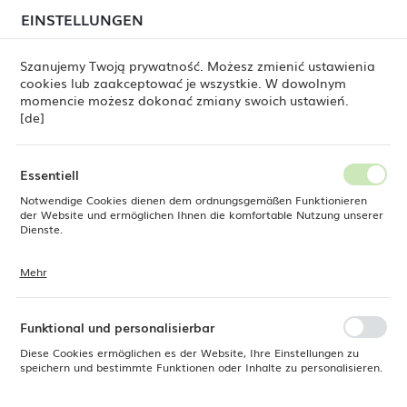
beim Versand von Bestellungen
kommen. Die
EINSTELLUNGEN
REGIONALE EINSTELLUNGEN
Bestellungen werden schrittweise in der Reihenfolge
ihres Eingangs bearbeitet. Wir entschuldigen uns für
Szanujemy Twoją prywatność. Możesz zmienić ustawienia
die Unannehmlichkeiten und danken Ihnen für Ihre
cookies lub zaakceptować je wszystkie. W dowolnym
Geduld.
Standort
0
momencie możesz dokonać zmiany swoich ustawień.
Polen
[de]
Sprache
Fine Dine
Produkte
Fiord Pastetenteller 290 mm
Deutsch
Essentiell
Fiord Pastetenteller 290 mm
Notwendige Cookies dienen dem ordnungsgemäßen Funktionieren
Währung
der Website und ermöglichen Ihnen die komfortable Nutzung unserer
Euro (EUR)
Dienste.
Mehr
Cookies reagieren auf Ihre Aktionen, wie z. B. das Anpassen Ihrer
SPEICHERN
Datenschutzeinstellungen, das Anmelden oder das Ausfüllen von
Formularen. Cookies stellen sicher, dass die von Ihnen genutzte
Website reibungslos funktioniert.
Funktional und personalisierbar
Diese Cookies ermöglichen es der Website, Ihre Einstellungen zu
speichern und bestimmte Funktionen oder Inhalte zu personalisieren.