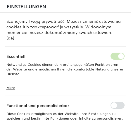
beim Versand von Bestellungen
kommen. Die
EINSTELLUNGEN
REGIONALE EINSTELLUNGEN
Bestellungen werden schrittweise in der Reihenfolge
ihres Eingangs bearbeitet. Wir entschuldigen uns für
Szanujemy Twoją prywatność. Możesz zmienić ustawienia
die Unannehmlichkeiten und danken Ihnen für Ihre
cookies lub zaakceptować je wszystkie. W dowolnym
Geduld.
Standort
0
momencie możesz dokonać zmiany swoich ustawień.
Polen
[de]
Sprache
Fine Dine
Produkte
Fiord Pastenteller 250 mm
Deutsch
Essentiell
Fiord Pastenteller 250 mm
Notwendige Cookies dienen dem ordnungsgemäßen Funktionieren
Währung
der Website und ermöglichen Ihnen die komfortable Nutzung unserer
Euro (EUR)
Dienste.
Mehr
Cookies reagieren auf Ihre Aktionen, wie z. B. das Anpassen Ihrer
SPEICHERN
Datenschutzeinstellungen, das Anmelden oder das Ausfüllen von
Formularen. Cookies stellen sicher, dass die von Ihnen genutzte
Website reibungslos funktioniert.
Funktional und personalisierbar
Diese Cookies ermöglichen es der Website, Ihre Einstellungen zu
speichern und bestimmte Funktionen oder Inhalte zu personalisieren.