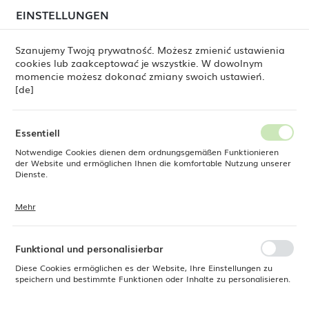
beim Versand von Bestellungen
kommen. Die
EINSTELLUNGEN
REGIONALE EINSTELLUNGEN
Bestellungen werden schrittweise in der Reihenfolge
ihres Eingangs bearbeitet. Wir entschuldigen uns für
Szanujemy Twoją prywatność. Możesz zmienić ustawienia
die Unannehmlichkeiten und danken Ihnen für Ihre
cookies lub zaakceptować je wszystkie. W dowolnym
Geduld.
Standort
0
momencie możesz dokonać zmiany swoich ustawień.
Polen
[de]
Sprache
te
Buffetschale Panama Black GN 1/2, 325×265×H80 mm
Deutsch
Essentiell
Buffetschale Panama Black
Notwendige Cookies dienen dem ordnungsgemäßen Funktionieren
Währung
der Website und ermöglichen Ihnen die komfortable Nutzung unserer
Euro (EUR)
Dienste.
GN 1/2, 325×265×H80 mm
Mehr
Cookies reagieren auf Ihre Aktionen, wie z. B. das Anpassen Ihrer
SPEICHERN
Datenschutzeinstellungen, das Anmelden oder das Ausfüllen von
NEU
Formularen. Cookies stellen sicher, dass die von Ihnen genutzte
Website reibungslos funktioniert.
Funktional und personalisierbar
Diese Cookies ermöglichen es der Website, Ihre Einstellungen zu
speichern und bestimmte Funktionen oder Inhalte zu personalisieren.