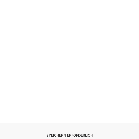
Kontakt
Sichere Zahlungen
Schnelle Lieferung
SPEICHERN ERFORDERLICH