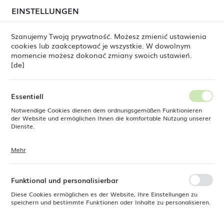
beim Versand von Bestellungen
kommen. Die
EINSTELLUNGEN
REGIONALE EINSTELLUNGEN
Bestellungen werden schrittweise in der Reihenfolge
ihres Eingangs bearbeitet. Wir entschuldigen uns für
Szanujemy Twoją prywatność. Możesz zmienić ustawienia
die Unannehmlichkeiten und danken Ihnen für Ihre
cookies lub zaakceptować je wszystkie. W dowolnym
Geduld.
Standort
0
momencie możesz dokonać zmiany swoich ustawień.
Polen
[de]
Sprache
te
Buffetschale Panama Black GN 2/3, 354×325×H80 mm
Deutsch
Essentiell
Buffetschale Panama Black
Notwendige Cookies dienen dem ordnungsgemäßen Funktionieren
Währung
der Website und ermöglichen Ihnen die komfortable Nutzung unserer
Euro (EUR)
Dienste.
GN 2/3, 354×325×H80 mm
Mehr
Cookies reagieren auf Ihre Aktionen, wie z. B. das Anpassen Ihrer
SPEICHERN
Datenschutzeinstellungen, das Anmelden oder das Ausfüllen von
Formularen. Cookies stellen sicher, dass die von Ihnen genutzte
Website reibungslos funktioniert.
Funktional und personalisierbar
Diese Cookies ermöglichen es der Website, Ihre Einstellungen zu
speichern und bestimmte Funktionen oder Inhalte zu personalisieren.