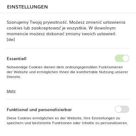
beim Versand von Bestellungen
kommen. Die
EINSTELLUNGEN
REGIONALE EINSTELLUNGEN
Bestellungen werden schrittweise in der Reihenfolge
ihres Eingangs bearbeitet. Wir entschuldigen uns für
Szanujemy Twoją prywatność. Możesz zmienić ustawienia
die Unannehmlichkeiten und danken Ihnen für Ihre
cookies lub zaakceptować je wszystkie. W dowolnym
Geduld.
Standort
0
momencie możesz dokonać zmiany swoich ustawień.
Polen
[de]
Sprache
Produkte
Stapelbare Tasse für Espresso Crema 90 ml
Deutsch
Essentiell
Stapelbare Tasse für Espresso
Notwendige Cookies dienen dem ordnungsgemäßen Funktionieren
Währung
der Website und ermöglichen Ihnen die komfortable Nutzung unserer
Euro (EUR)
Dienste.
Crema 90 ml
Mehr
Cookies reagieren auf Ihre Aktionen, wie z. B. das Anpassen Ihrer
SPEICHERN
Datenschutzeinstellungen, das Anmelden oder das Ausfüllen von
Formularen. Cookies stellen sicher, dass die von Ihnen genutzte
Website reibungslos funktioniert.
Funktional und personalisierbar
Diese Cookies ermöglichen es der Website, Ihre Einstellungen zu
speichern und bestimmte Funktionen oder Inhalte zu personalisieren.