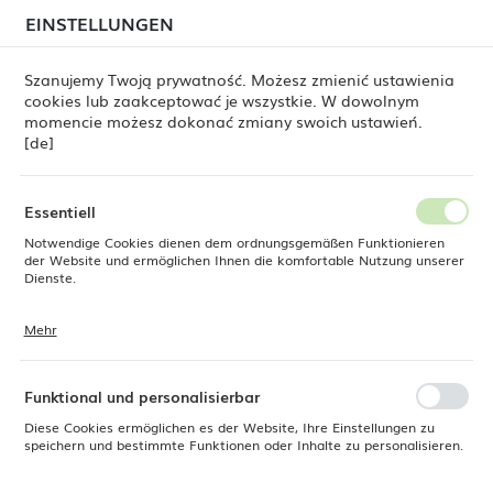
beim Versand von Bestellungen
kommen. Die
EINSTELLUNGEN
REGIONALE EINSTELLUNGEN
Bestellungen werden schrittweise in der Reihenfolge
ihres Eingangs bearbeitet. Wir entschuldigen uns für
Szanujemy Twoją prywatność. Możesz zmienić ustawienia
die Unannehmlichkeiten und danken Ihnen für Ihre
cookies lub zaakceptować je wszystkie. W dowolnym
Geduld.
Standort
0
momencie możesz dokonać zmiany swoich ustawień.
Polen
[de]
Sprache
ine Dine
Produkte
Espressotasse Pure Crema, 80 ml
Deutsch
Essentiell
Espressotasse Pure Crema, 80
Notwendige Cookies dienen dem ordnungsgemäßen Funktionieren
Währung
der Website und ermöglichen Ihnen die komfortable Nutzung unserer
Euro (EUR)
Dienste.
ml
Mehr
Cookies reagieren auf Ihre Aktionen, wie z. B. das Anpassen Ihrer
SPEICHERN
Datenschutzeinstellungen, das Anmelden oder das Ausfüllen von
Formularen. Cookies stellen sicher, dass die von Ihnen genutzte
Website reibungslos funktioniert.
Funktional und personalisierbar
Diese Cookies ermöglichen es der Website, Ihre Einstellungen zu
speichern und bestimmte Funktionen oder Inhalte zu personalisieren.