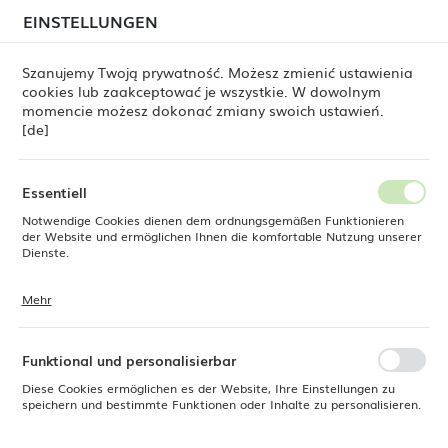
beim Versand von Bestellungen
kommen. Die
EINSTELLUNGEN
REGIONALE EINSTELLUNGEN
Bestellungen werden schrittweise in der Reihenfolge
ihres Eingangs bearbeitet. Wir entschuldigen uns für
Szanujemy Twoją prywatność. Możesz zmienić ustawienia
die Unannehmlichkeiten und danken Ihnen für Ihre
cookies lub zaakceptować je wszystkie. W dowolnym
Geduld.
Standort
0
momencie możesz dokonać zmiany swoich ustawień.
Polen
[de]
Sprache
Untertasse für gestapelte Espressotasse Pure Crema, 120 mm
Deutsch
Essentiell
Untertasse für gestapelte
Notwendige Cookies dienen dem ordnungsgemäßen Funktionieren
Währung
der Website und ermöglichen Ihnen die komfortable Nutzung unserer
Euro (EUR)
Dienste.
Espressotasse Pure Crema,
120 mm
Mehr
Cookies reagieren auf Ihre Aktionen, wie z. B. das Anpassen Ihrer
SPEICHERN
Datenschutzeinstellungen, das Anmelden oder das Ausfüllen von
Formularen. Cookies stellen sicher, dass die von Ihnen genutzte
Website reibungslos funktioniert.
Funktional und personalisierbar
Diese Cookies ermöglichen es der Website, Ihre Einstellungen zu
speichern und bestimmte Funktionen oder Inhalte zu personalisieren.