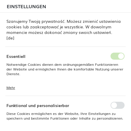
beim Versand von Bestellungen
kommen. Die
EINSTELLUNGEN
REGIONALE EINSTELLUNGEN
Bestellungen werden schrittweise in der Reihenfolge
ihres Eingangs bearbeitet. Wir entschuldigen uns für
Szanujemy Twoją prywatność. Możesz zmienić ustawienia
die Unannehmlichkeiten und danken Ihnen für Ihre
cookies lub zaakceptować je wszystkie. W dowolnym
Geduld.
Standort
0
momencie możesz dokonać zmiany swoich ustawień.
Polen
[de]
Sprache
Grundbehälter für Glas Amerbox max. Glashöhe: 70 mm, blau
Deutsch
Essentiell
Grundbehälter für Glas
Notwendige Cookies dienen dem ordnungsgemäßen Funktionieren
Währung
der Website und ermöglichen Ihnen die komfortable Nutzung unserer
Euro (EUR)
Dienste.
Amerbox max. Glashöhe: 70
mm, blau
Mehr
Cookies reagieren auf Ihre Aktionen, wie z. B. das Anpassen Ihrer
SPEICHERN
Datenschutzeinstellungen, das Anmelden oder das Ausfüllen von
Formularen. Cookies stellen sicher, dass die von Ihnen genutzte
Website reibungslos funktioniert.
Funktional und personalisierbar
Diese Cookies ermöglichen es der Website, Ihre Einstellungen zu
speichern und bestimmte Funktionen oder Inhalte zu personalisieren.