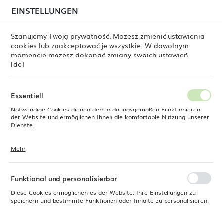
beim Versand von Bestellungen
kommen. Die
EINSTELLUNGEN
REGIONALE EINSTELLUNGEN
Bestellungen werden schrittweise in der Reihenfolge
ihres Eingangs bearbeitet. Wir entschuldigen uns für
Szanujemy Twoją prywatność. Możesz zmienić ustawienia
die Unannehmlichkeiten und danken Ihnen für Ihre
cookies lub zaakceptować je wszystkie. W dowolnym
Geduld.
Standort
0
momencie możesz dokonać zmiany swoich ustawień.
Polen
[de]
Sprache
Fine Dine
Produkte
Ovale Platte Dove 260 x 180 mm
Deutsch
Essentiell
Ovale Platte Dove 260 x 180
Notwendige Cookies dienen dem ordnungsgemäßen Funktionieren
Währung
der Website und ermöglichen Ihnen die komfortable Nutzung unserer
Euro (EUR)
Dienste.
mm
Mehr
Cookies reagieren auf Ihre Aktionen, wie z. B. das Anpassen Ihrer
SPEICHERN
Datenschutzeinstellungen, das Anmelden oder das Ausfüllen von
Formularen. Cookies stellen sicher, dass die von Ihnen genutzte
Website reibungslos funktioniert.
Funktional und personalisierbar
Diese Cookies ermöglichen es der Website, Ihre Einstellungen zu
speichern und bestimmte Funktionen oder Inhalte zu personalisieren.