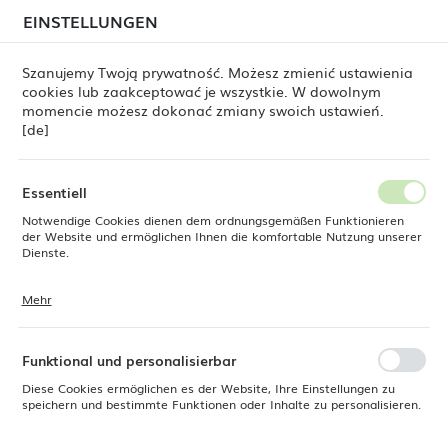
beim Versand von Bestellungen
kommen. Die
EINSTELLUNGEN
REGIONALE EINSTELLUNGEN
Bestellungen werden schrittweise in der Reihenfolge
ihres Eingangs bearbeitet. Wir entschuldigen uns für
Szanujemy Twoją prywatność. Możesz zmienić ustawienia
die Unannehmlichkeiten und danken Ihnen für Ihre
cookies lub zaakceptować je wszystkie. W dowolnym
Geduld.
Standort
0
momencie możesz dokonać zmiany swoich ustawień.
Polen
[de]
Sprache
Fine Dine
Produkte
Ovale Platte Dove 330 mm
Deutsch
Essentiell
Ovale Platte Dove 330 mm
Notwendige Cookies dienen dem ordnungsgemäßen Funktionieren
Währung
der Website und ermöglichen Ihnen die komfortable Nutzung unserer
Euro (EUR)
Dienste.
Mehr
Cookies reagieren auf Ihre Aktionen, wie z. B. das Anpassen Ihrer
SPEICHERN
Datenschutzeinstellungen, das Anmelden oder das Ausfüllen von
Formularen. Cookies stellen sicher, dass die von Ihnen genutzte
Website reibungslos funktioniert.
Funktional und personalisierbar
Diese Cookies ermöglichen es der Website, Ihre Einstellungen zu
speichern und bestimmte Funktionen oder Inhalte zu personalisieren.