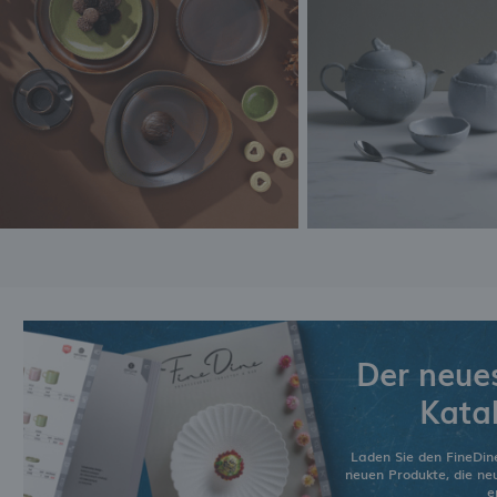
Der neue
Kata
Laden Sie den FineDin
neuen Produkte, die n
e