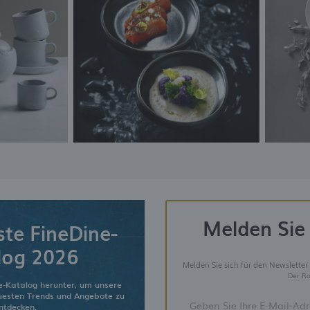
Melden Sie 
ste FineDine-
log 2026
Melden Sie sich für den Newsletter
Der Ra
e-Katalog herunter, um unsere
euesten Trends und Angebote zu
ntdecken.