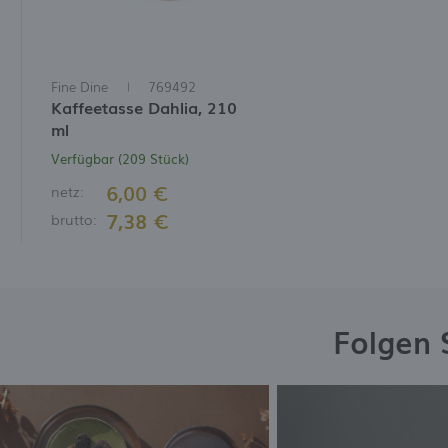
Fine Dine
769492
Kaffeetasse Dahlia, 210
ml
Verfügbar (209 Stück)
6,00 €
netz:
7,38 €
brutto:
Folgen 