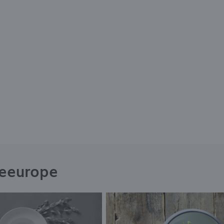
neeurope