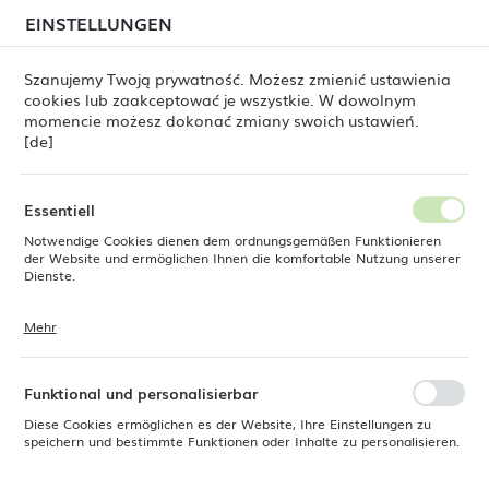
beim Versand von Bestellungen
kommen. Die
EINSTELLUNGEN
REGIONALE EINSTELLUNGEN
Bestellungen werden schrittweise in der Reihenfolge
ihres Eingangs bearbeitet. Wir entschuldigen uns für
Szanujemy Twoją prywatność. Możesz zmienić ustawienia
die Unannehmlichkeiten und danken Ihnen für Ihre
cookies lub zaakceptować je wszystkie. W dowolnym
Geduld.
Standort
0
momencie możesz dokonać zmiany swoich ustawień.
Polen
[de]
Sprache
Fine Dine
Produkte
Untertasse Vanilla, 140 mm
Deutsch
Essentiell
Untertasse Vanilla, 140 mm
Notwendige Cookies dienen dem ordnungsgemäßen Funktionieren
Währung
der Website und ermöglichen Ihnen die komfortable Nutzung unserer
Euro (EUR)
Dienste.
Mehr
Cookies reagieren auf Ihre Aktionen, wie z. B. das Anpassen Ihrer
SPEICHERN
Datenschutzeinstellungen, das Anmelden oder das Ausfüllen von
Formularen. Cookies stellen sicher, dass die von Ihnen genutzte
Website reibungslos funktioniert.
Funktional und personalisierbar
Diese Cookies ermöglichen es der Website, Ihre Einstellungen zu
speichern und bestimmte Funktionen oder Inhalte zu personalisieren.