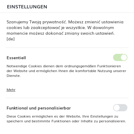
beim Versand von Bestellungen
kommen. Die
EINSTELLUNGEN
REGIONALE EINSTELLUNGEN
Bestellungen werden schrittweise in der Reihenfolge
ihres Eingangs bearbeitet. Wir entschuldigen uns für
Szanujemy Twoją prywatność. Możesz zmienić ustawienia
die Unannehmlichkeiten und danken Ihnen für Ihre
cookies lub zaakceptować je wszystkie. W dowolnym
Geduld.
Standort
0
momencie możesz dokonać zmiany swoich ustawień.
Polen
[de]
Sprache
Fine Dine
Produkte
Coupe-Teller Amber 260 mm
Deutsch
Essentiell
Coupe-Teller Amber 260 mm
Notwendige Cookies dienen dem ordnungsgemäßen Funktionieren
Währung
der Website und ermöglichen Ihnen die komfortable Nutzung unserer
Euro (EUR)
Dienste.
Mehr
Cookies reagieren auf Ihre Aktionen, wie z. B. das Anpassen Ihrer
SPEICHERN
Datenschutzeinstellungen, das Anmelden oder das Ausfüllen von
Formularen. Cookies stellen sicher, dass die von Ihnen genutzte
Website reibungslos funktioniert.
Funktional und personalisierbar
Diese Cookies ermöglichen es der Website, Ihre Einstellungen zu
speichern und bestimmte Funktionen oder Inhalte zu personalisieren.