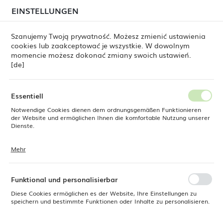
beim Versand von Bestellungen
kommen. Die
EINSTELLUNGEN
REGIONALE EINSTELLUNGEN
Bestellungen werden schrittweise in der Reihenfolge
ihres Eingangs bearbeitet. Wir entschuldigen uns für
Szanujemy Twoją prywatność. Możesz zmienić ustawienia
die Unannehmlichkeiten und danken Ihnen für Ihre
cookies lub zaakceptować je wszystkie. W dowolnym
Geduld.
Standort
0
momencie możesz dokonać zmiany swoich ustawień.
Polen
[de]
Sprache
Fine Dine
Produkte
Flacher Teller Coal 280 mm
Deutsch
Essentiell
Flacher Teller Coal 280 mm
Notwendige Cookies dienen dem ordnungsgemäßen Funktionieren
Währung
der Website und ermöglichen Ihnen die komfortable Nutzung unserer
Euro (EUR)
Dienste.
Mehr
Cookies reagieren auf Ihre Aktionen, wie z. B. das Anpassen Ihrer
SPEICHERN
Datenschutzeinstellungen, das Anmelden oder das Ausfüllen von
Formularen. Cookies stellen sicher, dass die von Ihnen genutzte
Website reibungslos funktioniert.
Funktional und personalisierbar
Diese Cookies ermöglichen es der Website, Ihre Einstellungen zu
speichern und bestimmte Funktionen oder Inhalte zu personalisieren.