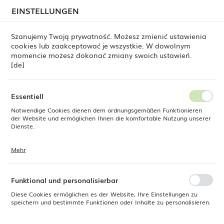
beim Versand von Bestellungen
kommen. Die
EINSTELLUNGEN
REGIONALE EINSTELLUNGEN
Bestellungen werden schrittweise in der Reihenfolge
ihres Eingangs bearbeitet. Wir entschuldigen uns für
Szanujemy Twoją prywatność. Możesz zmienić ustawienia
die Unannehmlichkeiten und danken Ihnen für Ihre
cookies lub zaakceptować je wszystkie. W dowolnym
Geduld.
Standort
0
momencie możesz dokonać zmiany swoich ustawień.
Polen
[de]
Sprache
Fine Dine
Produkte
Flacher Teller Dahlia 190 mm
Deutsch
Essentiell
Flacher Teller Dahlia 190 mm
Notwendige Cookies dienen dem ordnungsgemäßen Funktionieren
Währung
der Website und ermöglichen Ihnen die komfortable Nutzung unserer
Euro (EUR)
Dienste.
Mehr
Cookies reagieren auf Ihre Aktionen, wie z. B. das Anpassen Ihrer
SPEICHERN
Datenschutzeinstellungen, das Anmelden oder das Ausfüllen von
Formularen. Cookies stellen sicher, dass die von Ihnen genutzte
Website reibungslos funktioniert.
Funktional und personalisierbar
Diese Cookies ermöglichen es der Website, Ihre Einstellungen zu
speichern und bestimmte Funktionen oder Inhalte zu personalisieren.