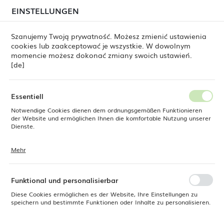
beim Versand von Bestellungen
kommen. Die
EINSTELLUNGEN
REGIONALE EINSTELLUNGEN
Bestellungen werden schrittweise in der Reihenfolge
ihres Eingangs bearbeitet. Wir entschuldigen uns für
Szanujemy Twoją prywatność. Możesz zmienić ustawienia
die Unannehmlichkeiten und danken Ihnen für Ihre
cookies lub zaakceptować je wszystkie. W dowolnym
Geduld.
Standort
0
momencie możesz dokonać zmiany swoich ustawień.
Polen
[de]
Sprache
Fine Dine
Produkte
Flacher Teller Vanilla 190 mm
Deutsch
Essentiell
Flacher Teller Vanilla 190 mm
Notwendige Cookies dienen dem ordnungsgemäßen Funktionieren
Währung
der Website und ermöglichen Ihnen die komfortable Nutzung unserer
Euro (EUR)
Dienste.
Mehr
Cookies reagieren auf Ihre Aktionen, wie z. B. das Anpassen Ihrer
SPEICHERN
Datenschutzeinstellungen, das Anmelden oder das Ausfüllen von
Formularen. Cookies stellen sicher, dass die von Ihnen genutzte
Website reibungslos funktioniert.
Funktional und personalisierbar
Diese Cookies ermöglichen es der Website, Ihre Einstellungen zu
speichern und bestimmte Funktionen oder Inhalte zu personalisieren.