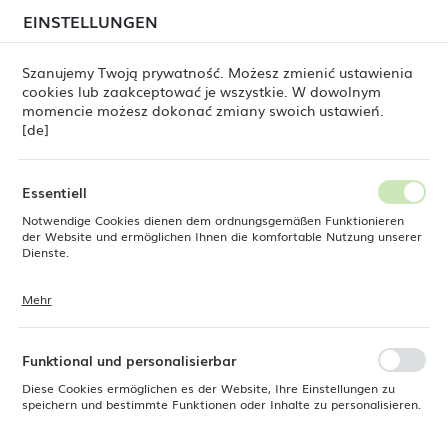
beim Versand von Bestellungen
kommen. Die
EINSTELLUNGEN
REGIONALE EINSTELLUNGEN
Bestellungen werden schrittweise in der Reihenfolge
ihres Eingangs bearbeitet. Wir entschuldigen uns für
Szanujemy Twoją prywatność. Możesz zmienić ustawienia
die Unannehmlichkeiten und danken Ihnen für Ihre
cookies lub zaakceptować je wszystkie. W dowolnym
Geduld.
Standort
0
momencie możesz dokonać zmiany swoich ustawień.
Polen
[de]
Sprache
 Dine
Produkte
Flacher Teller Lykke Brown, 170 mm
Deutsch
Essentiell
Flacher Teller Lykke Brown,
Notwendige Cookies dienen dem ordnungsgemäßen Funktionieren
Währung
der Website und ermöglichen Ihnen die komfortable Nutzung unserer
Euro (EUR)
Dienste.
170 mm
Mehr
Cookies reagieren auf Ihre Aktionen, wie z. B. das Anpassen Ihrer
SPEICHERN
Datenschutzeinstellungen, das Anmelden oder das Ausfüllen von
Formularen. Cookies stellen sicher, dass die von Ihnen genutzte
Website reibungslos funktioniert.
Funktional und personalisierbar
Diese Cookies ermöglichen es der Website, Ihre Einstellungen zu
speichern und bestimmte Funktionen oder Inhalte zu personalisieren.