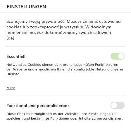
beim Versand von Bestellungen
kommen. Die
EINSTELLUNGEN
REGIONALE EINSTELLUNGEN
Bestellungen werden schrittweise in der Reihenfolge
ihres Eingangs bearbeitet. Wir entschuldigen uns für
Szanujemy Twoją prywatność. Możesz zmienić ustawienia
die Unannehmlichkeiten und danken Ihnen für Ihre
cookies lub zaakceptować je wszystkie. W dowolnym
Geduld.
Standort
0
momencie możesz dokonać zmiany swoich ustawień.
Polen
[de]
Sprache
 Dine
Produkte
Flacher Teller Lykke Brown, 250 mm
Deutsch
Essentiell
Flacher Teller Lykke Brown,
Notwendige Cookies dienen dem ordnungsgemäßen Funktionieren
Währung
der Website und ermöglichen Ihnen die komfortable Nutzung unserer
Euro (EUR)
Dienste.
250 mm
Mehr
Cookies reagieren auf Ihre Aktionen, wie z. B. das Anpassen Ihrer
SPEICHERN
Datenschutzeinstellungen, das Anmelden oder das Ausfüllen von
Formularen. Cookies stellen sicher, dass die von Ihnen genutzte
Website reibungslos funktioniert.
Funktional und personalisierbar
Diese Cookies ermöglichen es der Website, Ihre Einstellungen zu
speichern und bestimmte Funktionen oder Inhalte zu personalisieren.