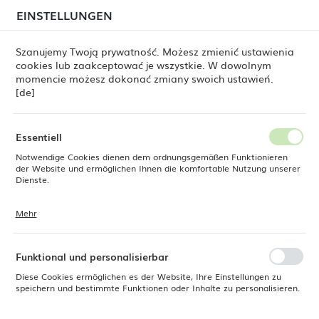
beim Versand von Bestellungen
kommen. Die
EINSTELLUNGEN
REGIONALE EINSTELLUNGEN
Bestellungen werden schrittweise in der Reihenfolge
ihres Eingangs bearbeitet. Wir entschuldigen uns für
Szanujemy Twoją prywatność. Możesz zmienić ustawienia
die Unannehmlichkeiten und danken Ihnen für Ihre
cookies lub zaakceptować je wszystkie. W dowolnym
Geduld.
Standort
0
momencie możesz dokonać zmiany swoich ustawień.
Polen
[de]
Sprache
ine Dine
Produkte
Servierteller Arando 215x120 mm
Deutsch
Essentiell
Servierteller Arando 215x120
Notwendige Cookies dienen dem ordnungsgemäßen Funktionieren
Währung
der Website und ermöglichen Ihnen die komfortable Nutzung unserer
Euro (EUR)
Dienste.
mm
Mehr
Cookies reagieren auf Ihre Aktionen, wie z. B. das Anpassen Ihrer
SPEICHERN
Datenschutzeinstellungen, das Anmelden oder das Ausfüllen von
Formularen. Cookies stellen sicher, dass die von Ihnen genutzte
Website reibungslos funktioniert.
Funktional und personalisierbar
Diese Cookies ermöglichen es der Website, Ihre Einstellungen zu
speichern und bestimmte Funktionen oder Inhalte zu personalisieren.