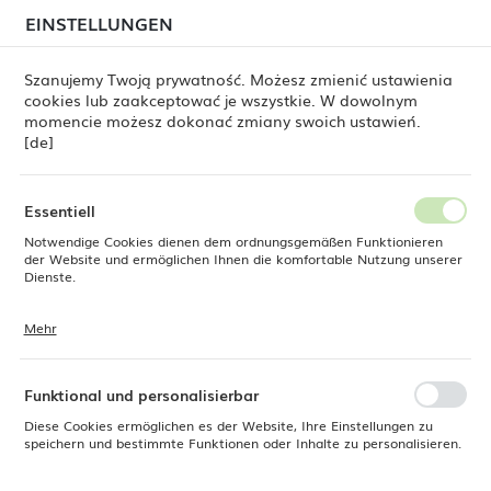
beim Versand von Bestellungen
kommen. Die
EINSTELLUNGEN
REGIONALE EINSTELLUNGEN
Bestellungen werden schrittweise in der Reihenfolge
ihres Eingangs bearbeitet. Wir entschuldigen uns für
Szanujemy Twoją prywatność. Możesz zmienić ustawienia
die Unannehmlichkeiten und danken Ihnen für Ihre
cookies lub zaakceptować je wszystkie. W dowolnym
Geduld.
Standort
0
momencie możesz dokonać zmiany swoich ustawień.
Polen
[de]
Sprache
Fine Dine
Produkte
Servierteller Olive 215 x 120 mm
Deutsch
Essentiell
Servierteller Olive 215 x 120
Notwendige Cookies dienen dem ordnungsgemäßen Funktionieren
Währung
der Website und ermöglichen Ihnen die komfortable Nutzung unserer
Euro (EUR)
Dienste.
mm
Mehr
Cookies reagieren auf Ihre Aktionen, wie z. B. das Anpassen Ihrer
SPEICHERN
Datenschutzeinstellungen, das Anmelden oder das Ausfüllen von
Formularen. Cookies stellen sicher, dass die von Ihnen genutzte
Website reibungslos funktioniert.
Funktional und personalisierbar
Diese Cookies ermöglichen es der Website, Ihre Einstellungen zu
speichern und bestimmte Funktionen oder Inhalte zu personalisieren.