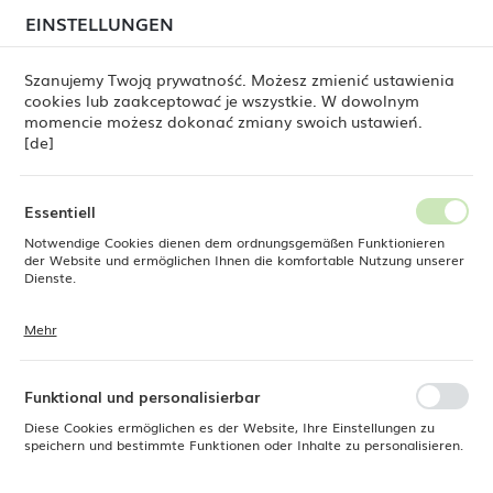
beim Versand von Bestellungen
kommen. Die
EINSTELLUNGEN
REGIONALE EINSTELLUNGEN
Bestellungen werden schrittweise in der Reihenfolge
ihres Eingangs bearbeitet. Wir entschuldigen uns für
Szanujemy Twoją prywatność. Możesz zmienić ustawienia
die Unannehmlichkeiten und danken Ihnen für Ihre
cookies lub zaakceptować je wszystkie. W dowolnym
Geduld.
Standort
0
momencie możesz dokonać zmiany swoich ustawień.
Polen
[de]
Sprache
Fine Dine
Produkte
Servierteller Olive 215 x 90 mm
Deutsch
Essentiell
Servierteller Olive 215 x 90 mm
Notwendige Cookies dienen dem ordnungsgemäßen Funktionieren
Währung
der Website und ermöglichen Ihnen die komfortable Nutzung unserer
Euro (EUR)
Dienste.
Mehr
Cookies reagieren auf Ihre Aktionen, wie z. B. das Anpassen Ihrer
SPEICHERN
Datenschutzeinstellungen, das Anmelden oder das Ausfüllen von
Formularen. Cookies stellen sicher, dass die von Ihnen genutzte
Website reibungslos funktioniert.
Funktional und personalisierbar
Diese Cookies ermöglichen es der Website, Ihre Einstellungen zu
speichern und bestimmte Funktionen oder Inhalte zu personalisieren.