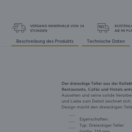
VERSAND INNERHALB VON 24
KOSTENL
STUNDEN
AB 99 PL
Beschreibung des Produkts
Technische Daten
Der dreieckige Teller aus der Kolle
Restaurants, Cafés und Hotels entw
Aussehen und seine solide Verarbei
und Liebe zum Detail zeichnet sich
Design macht den dreieckigen Telle
Eigenschaften:
Typ: Dreieckiger Teller
Größe: 210 mm