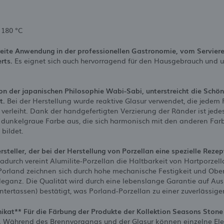
 180 °C
eite Anwendung in der professionellen Gastronomie, vom Servieren
rts.
Es eignet sich auch hervorragend für den Hausgebrauch und un
 von der japanischen Philosophie Wabi-Sabi, unterstreicht die Sch
t.
Bei der Herstellung wurde reaktive Glasur verwendet, die jedem 
t verleiht. Dank der handgefertigten Verzierung der Ränder ist jede
re dunkelgraue Farbe aus, die sich harmonisch mit den anderen Far
bildet.
ersteller, der bei der Herstellung von Porzellan eine spezielle Re
durch vereint Alumilite-Porzellan die Haltbarkeit von Hartporze
Porland zeichnen sich durch hohe mechanische Festigkeit und Obe
Eleganz. Die Qualität wird durch eine lebenslange Garantie auf Au
 Untertassen) bestätigt, was Porland-Porzellan zu einer zuverlässig
Unikat** Für die Färbung der Produkte der Kollektion Seasons Ston
.
Während des Brennvorgangs und der Glasur können einzelne Elem