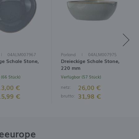
04ALM007967
Porland
04ALM007975
ge Schale Stone,
Dreieckige Schale Stone,
220 mm
 (66 Stück)
Verfügbar (57 Stück)
13,00 €
26,00 €
netz:
15,99 €
31,98 €
brutto:
neeurope