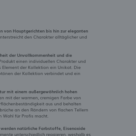
 von Hauptgerichten bis hin zur eleganten
terstreicht den Charakter alltäglicher und
önheit der Unvollkommenheit und die
Produkt einen individuellen Charakter und
s Element der Kollektion ein Unikat. Die
btönen der Kollektion verbindet und ein
zeptur mit einem außergewöhnlich hohen
llan mit der warmen, cremigen Farbe von
rflächenbeständigkeit aus und behalten
sbrüche an den Rändern von flachen Tellern
en Wahl für Profis macht.
e werden natürliche Farbstoffe, Eisenoxide
ente unterschiedlich reagieren, weshalb es