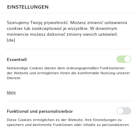
beim Versand von Bestellungen
kommen. Die
EINSTELLUNGEN
REGIONALE EINSTELLUNGEN
Bestellungen werden schrittweise in der Reihenfolge
ihres Eingangs bearbeitet. Wir entschuldigen uns für
Szanujemy Twoją prywatność. Możesz zmienić ustawienia
die Unannehmlichkeiten und danken Ihnen für Ihre
cookies lub zaakceptować je wszystkie. W dowolnym
Geduld.
Standort
0
momencie możesz dokonać zmiany swoich ustawień.
Polen
[de]
Sprache
Fine Dine
Produkte
Dreieckiger Teller Coal, 210 mm
Deutsch
Essentiell
Dreieckiger Teller Coal, 210
Notwendige Cookies dienen dem ordnungsgemäßen Funktionieren
Währung
der Website und ermöglichen Ihnen die komfortable Nutzung unserer
Euro (EUR)
Dienste.
mm
Mehr
Cookies reagieren auf Ihre Aktionen, wie z. B. das Anpassen Ihrer
SPEICHERN
Datenschutzeinstellungen, das Anmelden oder das Ausfüllen von
Formularen. Cookies stellen sicher, dass die von Ihnen genutzte
Website reibungslos funktioniert.
Funktional und personalisierbar
Diese Cookies ermöglichen es der Website, Ihre Einstellungen zu
speichern und bestimmte Funktionen oder Inhalte zu personalisieren.